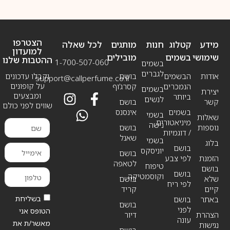
הצטרפו
מידע
קטלוג
חנות
מותגים
לכל שאלה
למועדון
שימושי
בשמים
מובילים
ההטבות שלנו
1-700-507-060
בשמים
לגברים
אודות
הבשמים
בושם
וקבלו עדכונים
support@callperfume.co.il
על קופונים
הנמכרים
קסרג’וף
בשמים
יצירת
ומבצעים
ביותר
לנשים
קשר
בושם
שווים לפני כולם
בשמים
אינסנס
בשמי
שאלות
מיניאטורים
נישה
נוספות
בושם
/ דוגמיות
שאנל
בשמי
בלוג
בושם
יוניסקס
בושם
הזמנת
לפי צבע
לטאפה
טיפוח
בושם
בושם
וקוסמטיקה
שלא
בושם
לפי ריח
קיים
קריד
בשליחת
באתר
בושם
בושם
לפני
הטופס אני
הצהרת
דיור
עונה
מאשר/ת את
נגישות
בושם