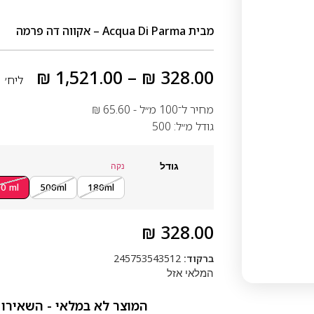
מבית
Acqua Di Parma – אקווה דה פרמה
₪
1,521.00
–
₪
328.00
ליח׳
מחיר ל־100 מ״ל -
65.60
₪
גודל מ״ל: 500
גודל
נקה
00 ml
500ml
180ml
₪
328.00
ברקוד:
245753543512
המלאי אזל
המוצר לא במלאי - השאירו 