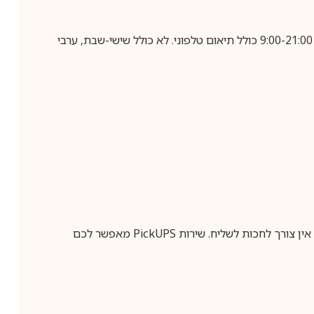
בביצוע הזמנה עד השעה 10:00 בימים א-ה, קבלת המשלוח תבוצע עד חמישה ימי עסקים מיום שלאחר ביצוע ההזמנה, בין השעות 9:00-21:00 כולל תיאום טלפוני. לא כולל שישי-שבת, ערבי
ין צורך לחכות לשליח. שירות
PickUPS
מאפשר לכם