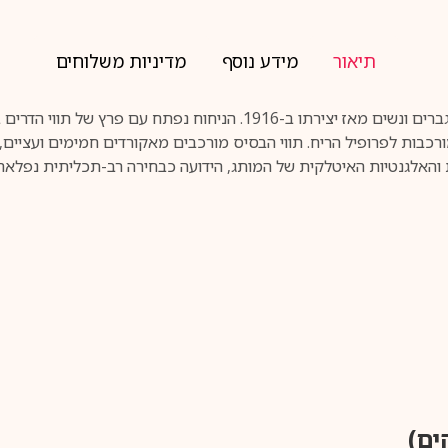
תיאור
מידע נוסף
מדיניות משלוחים
‏COLONIA EDC הינו ניחוח הדרים קלאסי שנערץ על ידי גברים ונשים מאז יצי
ורכבות לפרופיל הריח. תווי הבסיס מורכבים מאקורדים חמימים ועציים, כ
אלגנטיות האיטלקית של המותג, הידועה כבחירה רב-תכליתית נפלאה 