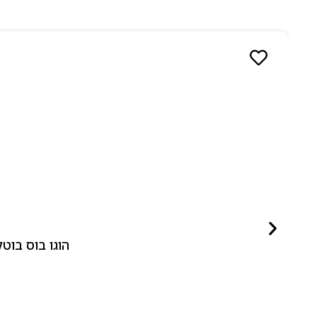
הוגו בוס בוטלד ביונד לאישה