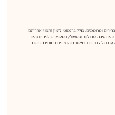
רתו ב-1916. הניחוח נפתח עם פרץ של תווי הדרים בהירים ומרוממים, כולל ברגמוט, לימון ותפוז. אחריהם
מו וטיבר, סנדלווד ופטשולי, המעניקים לניחוח גימור
עם הילה כובשת, מאוזנת והרמונית המותירה רושם