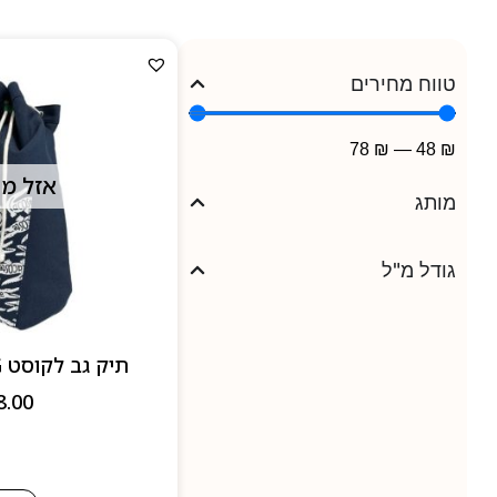
טווח מחירים
78
₪
—
48
₪
אזל מ
מותג
גודל מ"ל
תיק גב לקוסט LACOSTE BAG
8.00