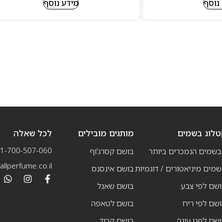
נוסף
מידע נוסף
טלוג בשמים
מותגים מובילים
לכל שאלה
1-700-507-060
בשמים הנמכרים ביותר
בושם קסרג’וף
llperfume.co.il
מים מיניאטורים / דוגמיות
בושם אינסנס
שם לפי צבע
בושם שאנל
שם לפי ריח
בושם לטאפה
שם לפני עונה
בושם קריד