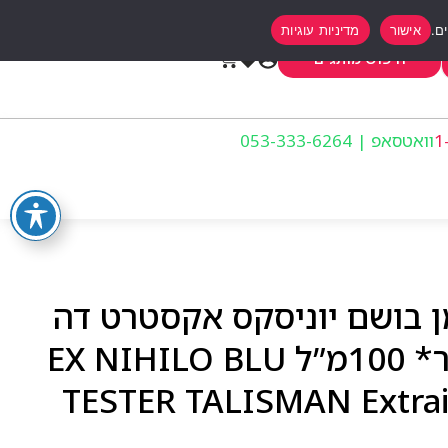
אישור
מדיניות עוגיות
0
חיפוש מותגים
וואטסאפ | 053-333-6264
ן בושם יוניסקס אקסטרט דה
פרפיום *באריזת טסטר* 100מ”ל EX NIHILO BLU
TESTER TALISMAN Extra