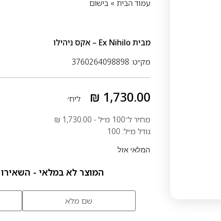
עמוד הבית
»
בישום
מבית
Ex Nihilo – אקס ניהילו
מק״ט: 3760264098898
₪
1,730.00
ליח׳
מחיר ל־100 מ״ל -
1,730.00
₪
גודל מ״ל: 100
המלאי אזל
המוצר לא במלאי - השאירו 