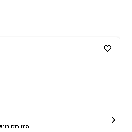
הוגו בוס בוטלד ביונד לאישה