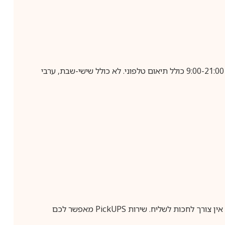
בביצוע הזמנה עד השעה 10:00 בימים א-ה, קבלת המשלוח תבוצע עד חמישה ימי עסקים מיום שלאחר ביצוע ההזמנה, בין השעות 9:00-21:00 כולל תיאום טלפוני. לא כולל שישי-שבת, ערבי
ין צורך לחכות לשליח. שירות
PickUPS
מאפשר לכם