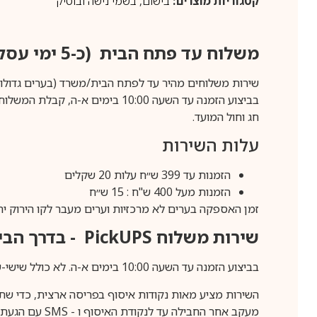
קטגוריות מוצרים:
בישום
,
בשמי נישה ובוטיק
משלוח עד פתח הבית (כ-5 ימי עסקים)
שירות משלוחים מהיר עד לפתח הבית/משרד (בערים גדולות לפרטים 70-60
חג וחול המועד.
עלות השירות
הזמנות עד 399 ש״ח עלות 20 שקלים
הזמנות מעל 400 ש"ח : 15 ש״ח
זמן האספקה בערים לא מרכזיות וערים מעבר לקו הירוק יהיה 3-5 ימי עסק
שירות משלוח
PickUPS
- בדרך הביתה (כ-5 
בביצוע הזמנה עד השעה 10:00 בימים א-ה. לא כולל שישי-שבת,ערבי חג וחול המועד.
השירות מציע מאות נקודות איסוף בפריסה ארצית, כדי שת
מעקב אחר החבילה עד לנקודת האיסוף ו -
SMS
עם הגעת ה