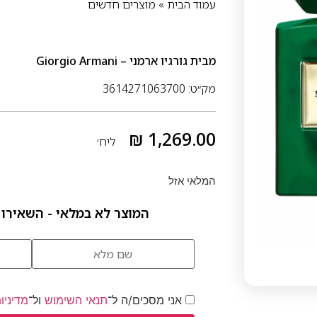
עמוד הבית
»
מוצרים חדשים
מבית
גורגיו ארמני – Giorgio Armani
מק״ט: 3614271063700
₪
1,269.00
ליח׳
המלאי אזל
המוצר לא במלאי - השאירו 
אני מסכים/ה ל־
תנאי השימוש
ול־
מדיניו