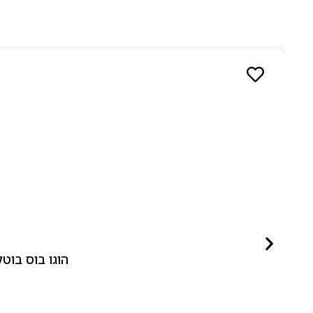
הוגו בוס בוטלד ביונד לאישה