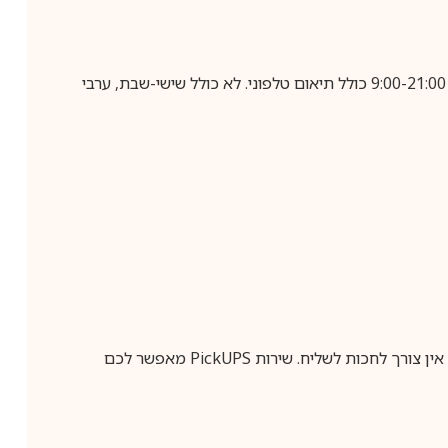
בביצוע הזמנה עד השעה 10:00 בימים א-ה, קבלת המשלוח תבוצע עד חמישה ימי עסקים מיום שלאחר ביצוע ההזמנה, בין השעות 9:00-21:00 כולל תיאום טלפוני. לא כולל שישי-שבת, ערבי
ין צורך לחכות לשליח. שירות
PickUPS
מאפשר לכם