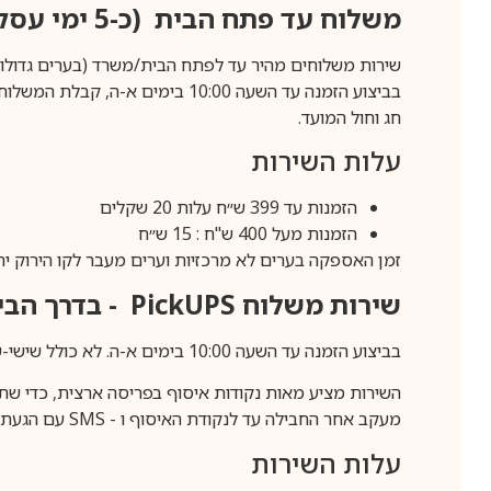
משלוח עד פתח הבית (כ-5 ימי עסקים)
שירות משלוחים מהיר עד לפתח הבית/משרד (בערים גדולות לפרטים 70-60
חג וחול המועד.
עלות השירות
הזמנות עד 399 ש״ח עלות 20 שקלים
הזמנות מעל 400 ש"ח : 15 ש״ח
זמן האספקה בערים לא מרכזיות וערים מעבר לקו הירוק יהיה 3-5 ימי עסק
שירות משלוח
PickUPS
- בדרך הביתה (כ-5 
בביצוע הזמנה עד השעה 10:00 בימים א-ה. לא כולל שישי-שבת,ערבי חג וחול המועד.
השירות מציע מאות נקודות איסוף בפריסה ארצית, כדי שת
מעקב אחר החבילה עד לנקודת האיסוף ו -
SMS
עם הגעת ה
עלות השירות