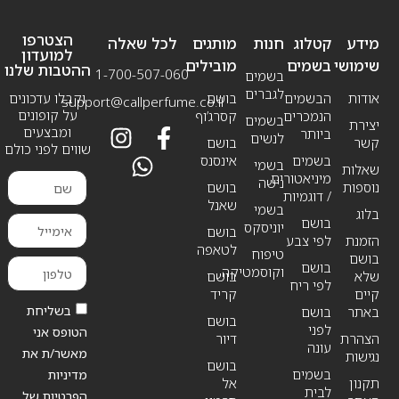
הצטרפו
מידע
קטלוג
חנות
מותגים
לכל שאלה
למועדון
שימושי
בשמים
מובילים
ההטבות שלנו
1-700-507-060
בשמים
לגברים
אודות
הבשמים
בושם
וקבלו עדכונים
support@callperfume.co.il
על קופונים
הנמכרים
קסרג’וף
בשמים
יצירת
ומבצעים
ביותר
לנשים
קשר
בושם
שווים לפני כולם
בשמים
אינסנס
בשמי
שאלות
מיניאטורים
נישה
נוספות
בושם
/ דוגמיות
שאנל
בשמי
בלוג
בושם
יוניסקס
בושם
הזמנת
לפי צבע
לטאפה
טיפוח
בושם
בושם
וקוסמטיקה
שלא
בושם
לפי ריח
קיים
קריד
בשליחת
באתר
בושם
בושם
לפני
הטופס אני
הצהרת
דיור
עונה
מאשר/ת את
נגישות
בושם
בשמים
מדיניות
תקנון
אל
לבית
הפרטיות של