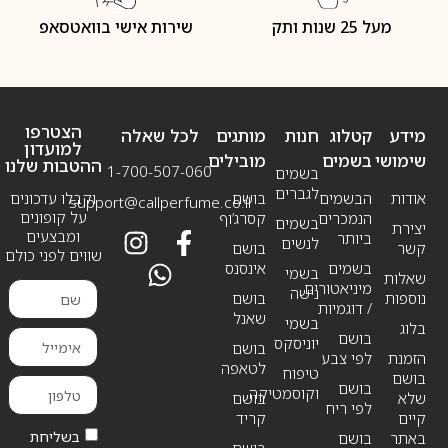
מעל 25 שנות ותק
שירות אישי בוואטסאפ
הצטרפו
מידע
קטלוג
חנות
מותגים
לכל שאלה
למועדון
שימושי
בשמים
מובילים
ההטבות שלנו
1-700-507-060
בשמים
לגברים
אודות
הבשמים
בושם
וקבלו עדכונים
support@callperfume.co.il
על קופונים
הנמכרים
קסרג’וף
בשמים
יצירת
ומבצעים
ביותר
לנשים
קשר
בושם
שווים לפני כולם
בשמים
אינסנס
בשמי
שאלות
מיניאטורים
נישה
נוספות
בושם
/ דוגמיות
שאנל
בשמי
בלוג
בושם
יוניסקס
בושם
הזמנת
לפי צבע
לטאפה
טיפוח
בושם
בושם
וקוסמטיקה
שלא
בושם
לפי ריח
קיים
קריד
בשליחת
באתר
בושם
בושם