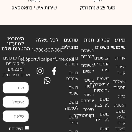
מעל 25 שנות ותק
שירות אישי בוואטסאפ
הצטרפו
מידע
קטלוג
חנות
מותגים
לכל שאלה
למועדון
שימושי
בשמים
מובילים
ההטבות שלנו
1-700-507-060
בשמים
לגברים
אודות
הבשמים
בושם
וקבלו עדכונים
support@callperfume.co.il
על קופונים
הנמכרים
קסרג’וף
בשמים
יצירת
ומבצעים
ביותר
לנשים
קשר
בושם
שווים לפני כולם
בשמים
אינסנס
בשמי
שאלות
מיניאטורים
נישה
נוספות
בושם
/ דוגמיות
שאנל
בשמי
בלוג
בושם
יוניסקס
בושם
הזמנת
לפי צבע
לטאפה
טיפוח
בושם
בושם
וקוסמטיקה
שלא
בושם
לפי ריח
קיים
קריד
בשליחת
באתר
בושם
בושם