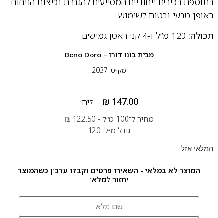
בתוספת רכיבים ייחודיים המסייעים להגברת נפיצות הניחוח
באופן טבעי ובטוח לשימוש.
תכולה:
120 מ”ל ו-4 קני ראטן גמישים
מבית
בונו דורו – Bono Doro
מק״ט: 2037
₪
147.00
ליח׳
מחיר ל־100 מ״ל -
122.50
₪
גודל מ״ל: 120
המלאי אזל
המוצר לא במלאי - השאירו פרטים וקבלו עדכון כשהמוצר
יחזור למלאי