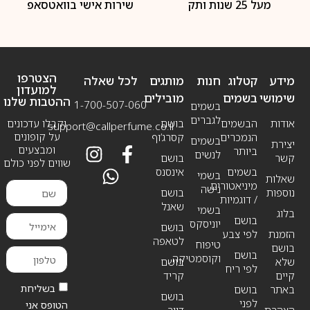
מעל 25 שנות ותק
שירות אישי בוואטסאפ
הצטרפו
מידע
קטלוג
חנות
מותגים
לכל שאלה
למועדון
שימושי
בשמים
מובילים
ההטבות שלנו
1-700-507-060
בשמים
לגברים
אודות
הבשמים
בושם
וקבלו עדכונים
support@callperfume.co.il
על קופונים
הנמכרים
קסרג’וף
בשמים
יצירת
ומבצעים
ביותר
לנשים
קשר
בושם
שווים לפני כולם
בשמים
אינסנס
בשמי
שאלות
מיניאטורים
נישה
נוספות
בושם
/ דוגמיות
שאנל
בשמי
בלוג
בושם
יוניסקס
בושם
הזמנת
לפי צבע
לטאפה
טיפוח
בושם
בושם
וקוסמטיקה
שלא
בושם
לפי ריח
קיים
קריד
בשליחת
באתר
בושם
בושם
לפני
הטופס אני