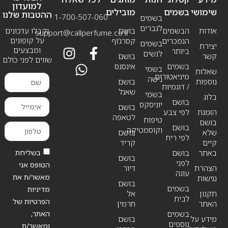
למועדון
שימושי
בשמים
מובילים
ההטבות שלנו
1-700-507-060
בשמים
לגברים
אודות
הבשמים
בושם
וקבלו עדכונים
support@callperfume.co.il
על קופונים
הנמכרים
קסרג’וף
בשמים
יצירת
ומבצעים
ביותר
לנשים
קשר
בושם
שווים לפני כולם
בשמים
אינסנס
בשמי
שאלות
מיניאטורים
נישה
נוספות
בושם
/ דוגמיות
שאנל
בשמי
בלוג
בושם
יוניסקס
בושם
הזמנת
לפי צבע
לטאפה
טיפוח
בושם
בושם
וקוסמטיקה
שלא
בושם
לפי ריח
קיים
קריד
בשליחת
באתר
בושם
בושם
לפני
הטופס אני
הצהרת
דיור
עונה
מאשר/ת את
נגישות
בושם
בשמים
מדיניות
תקנון
אל
לבית
הפרטיות של
האתר
חרמין
האתר,
בשמים
מידע על
בושם
נוספים
ומאשר/ת