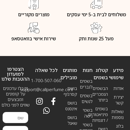
משלוחים לבית ב-5 ימי עסקים
מוצרים מקוריים
מעל 25 שנות ותק
שירות אישי בוואטסאפ
הצטרפו
מידע
קטלוג
חנות
מותגים
לכל שאלה
למועדון
שימושי
בשמים
מובילים
ההטבות שלנו
1-700-507-060
בשמים
לגברים
אודות
הבשמים
בושם
וקבלו עדכונים
support@callperfume.co.il
על קופונים
הנמכרים
קסרג’וף
בשמים
יצירת
ומבצעים
ביותר
לנשים
קשר
בושם
שווים לפני כולם
בשמים
אינסנס
בשמי
שאלות
מיניאטורים
נישה
נוספות
בושם
/ דוגמיות
שאנל
בשמי
בלוג
בושם