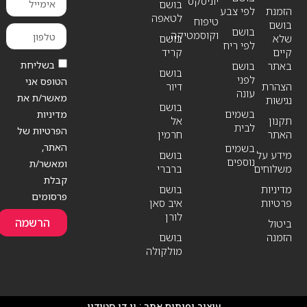
יוניסקס
בושם
הזמנת
לפי צבע
לטאפה
טיפוח
בושם
בושם
וקוסמטיקה
שלא
בושם
לפי ריח
קיים
קריד
בשליחת
באתר
בושם
בושם
לפני
הטופס אני
הצהרת
דיור
עונה
מאשר/ת את
נגישות
בושם
בשמים
מדיניות
תקנון
אל
לבית
הפרטיות של
האתר
חרמין
האתר,
בשמים
מידע על
בושם
נוספים
ומאשר/ת
משלוחים
ברברי
קבלת
מדיניות
בושם
פרסומים
פרטיות
איב סאן
לורן
הרשמה
ביטול
הזמנה
בושם
מולקולה
עיצוב ופיתוח אתר :
יו די סטודיו