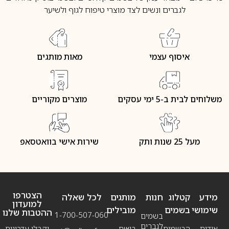
לגברים ונשים לצד מוצרי טיפוח לגוף ולשיער
איסוף עצמי
מאות מותגים
משלוחים לבית ב-5 ימי עסקים
מוצרים מקוריים
מעל 25 שנות ותק
שירות אישי בוואטסאפ
הצטרפו
מידע
קטלוג
חנות
מותגים
לכל שאלה
למועדון
שימושי
בשמים
מובילים
ההטבות שלנו
1-700-507-060
בשמים
לגברים
אודות
הבשמים
בושם
וקבלו עדכונים