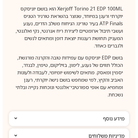
Xerjoff Torino 21 EDP 100ML הוא בושם יוניסקס
יוקרתי ורענן במיוחד, שנוצר בהשראת טורניר הטניס
ATP Finals בעיר טורינו. הניחוח משלב הדרים, נענע
ועשבי תיבול ארומטיים ליצירת ריח אנרגטי, נקי ואלגנטי,
המעניק תחושת רעננות יוצאת דופן ומתאים לנשים
ולגברים כאחד.
בושם EDP יוניסקס עם עמידות טובה והקרנה מורגשת,
הכולל תווים של נענע, לימון, בזיליקום, טימין, לבנדר,
יסמין ומאסק. מתאים לשימוש יומיומי, לעבודה ולעונות
האביב והקיץ, למי שמחפש בושם נישה יוקרתי, רענן
ומחמיא עם אופי ספורטיבי־אלגנטי ונוכחות נקייה ובלתי
נשכחת.
מידע נוסף
מדיניות משלוחים