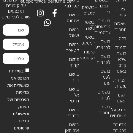
support@callperfume.co.il
על קופונים
הנמכרים
קסרג’וף
בשמים
יצירת
ומבצעים
ביותר
לנשים
קשר
בושם
שווים לפני כולם
בשמים
אינסנס
בשמי
שאלות
מיניאטורים
נישה
נוספות
בושם
/ דוגמיות
שאנל
בשמי
בלוג
בושם
יוניסקס
בושם
הזמנת
לפי צבע
לטאפה
טיפוח
בושם
בושם
וקוסמטיקה
שלא
בושם
לפי ריח
קיים
קריד
בשליחת
באתר
בושם
בושם
לפני
הטופס אני
הצהרת
דיור
עונה
מאשר/ת את
נגישות
בושם
בשמים
מדיניות
תקנון
אל
לבית
הפרטיות של
האתר
חרמין
האתר,
בשמים
מידע על
בושם
נוספים
ומאשר/ת
משלוחים
ברברי
קבלת
מדיניות
בושם
פרסומים
פרטיות
איב סאן