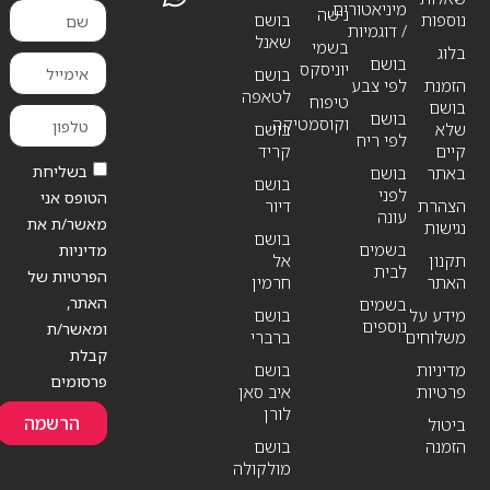
מיניאטורים
נישה
נוספות
בושם
/ דוגמיות
שאנל
בשמי
בלוג
בושם
יוניסקס
בושם
הזמנת
לפי צבע
לטאפה
טיפוח
בושם
בושם
וקוסמטיקה
שלא
בושם
לפי ריח
קיים
קריד
בשליחת
באתר
בושם
בושם
לפני
הטופס אני
הצהרת
דיור
עונה
מאשר/ת את
נגישות
בושם
בשמים
מדיניות
תקנון
אל
לבית
הפרטיות של
האתר
חרמין
האתר,
בשמים
מידע על
בושם
נוספים
ומאשר/ת
משלוחים
ברברי
קבלת
מדיניות
בושם
פרסומים
פרטיות
איב סאן
לורן
הרשמה
ביטול
הזמנה
בושם
מולקולה