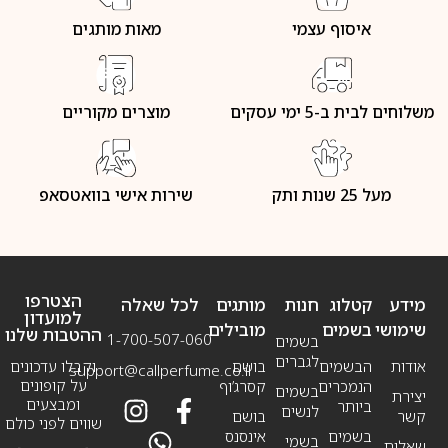
איסוף עצמי
מאות מותגים
משלוחים לבית ב-5 ימי עסקים
מוצרים מקוריים
מעל 25 שנות ותק
שירות אישי בוואטסאפ
הצטרפו
מידע
קטלוג
חנות
מותגים
לכל שאלה
למועדון
שימושי
בשמים
מובילים
ההטבות שלנו
1-700-507-060
בשמים
לגברים
אודות
הבשמים
בושם
וקבלו עדכונים
support@callperfume.co.il
על קופונים
הנמכרים
קסרג’וף
בשמים
יצירת
ומבצעים
ביותר
לנשים
קשר
בושם
שווים לפני כולם
בשמים
אינסנס
בשמי
שאלות