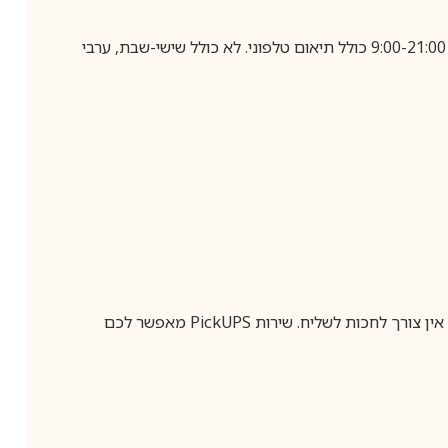
בביצוע הזמנה עד השעה 10:00 בימים א-ה, קבלת המשלוח תבוצע עד חמישה ימי עסקים מיום שלאחר ביצוע ההזמנה, בין השעות 9:00-21:00 כולל תיאום טלפוני. לא כולל שישי-שבת, ערבי
ין צורך לחכות לשליח. שירות
PickUPS
מאפשר לכם