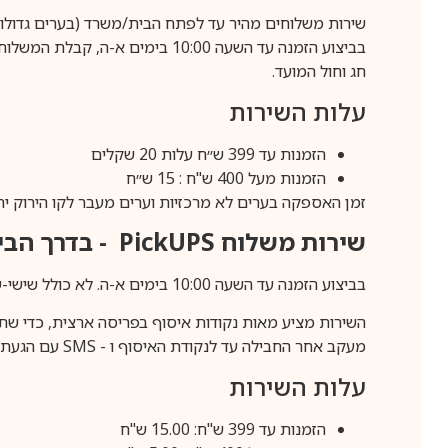
שירות משלוחים מהיר עד לפתח הבית/משרד (בערים גדולות לפרטים 70-60
חג וחול המועד.
עלות השירות
הזמנות עד 399 ש״ח עלות 20 שקלים
הזמנות מעל 400 ש"ח : 15 ש״ח
זמן האספקה בערים לא מרכזיות וערים מעבר לקו הירוק יהיה 3-5 ימי עסק
שירות משלוח
PickUPS
- בדרך הביתה (כ-5 
בביצוע הזמנה עד השעה 10:00 בימים א-ה. לא כולל שישי-שבת,ערבי חג וחול המועד.
השירות מציע מאות נקודות איסוף בפריסה ארצית, כדי שת
מעקב אחר החבילה עד לנקודת האיסוף ו -
SMS
עם הגעת ה
עלות השירות
הזמנות עד 399 ש"ח: 15.00 ש"ח