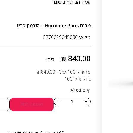
עמוד הבית
»
בישום
מבית
Hormone Paris – הורמון פריז
מק״ט: 3770029045036
₪
840.00
ליח׳
מחיר ל־100 מ״ל -
840.00
₪
גודל מ״ל: 100
קיים במלאי
-
+
הוספה לסל