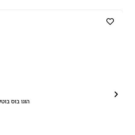
הוגו בוס בוטלד ביונד לאישה