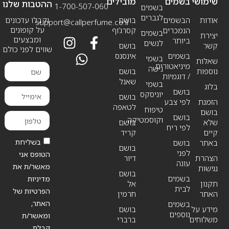
שימושי
בשמים
מובילים
ההטבות שלנו
1-700-507-060
בשמים
לגברים
אודות
הבשמים
בושם
וקבלו עדכונים
support@callperfume.co.il
על קופונים
הנמכרים
קסרג’וף
בשמים
יצירת
ומבצעים
ביותר
לנשים
קשר
בושם
שווים לפני כולם
בשמים
אינסנס
בשמי
שאלות
מיניאטורים
נישה
נוספות
בושם
/ דוגמיות
שאנל
בשמי
בלוג
בושם
יוניסקס
בושם
הזמנת
לפי צבע
לטאפה
טיפוח
בושם
בושם
וקוסמטיקה
שלא
בושם
לפי ריח
קיים
קריד
בשליחת
באתר
בושם
בושם
לפני
הטופס אני
הצהרת
דיור
עונה
מאשר/ת את
נגישות
בושם
בשמים
מדיניות
תקנון
אל
לבית
הפרטיות של
האתר
חרמין
האתר,
בשמים
מידע על
בושם
נוספים
ומאשר/ת
משלוחים
ברברי
קבלת