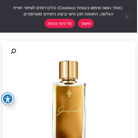
0
באתר נעשה שימוש בעוגיות (Cookies) וכלים דומים לשיפור חוויית
הגלישה, התאמת תוכן אישי וביצוע ניתוחים סטטיסטיים.
אישור
מדיניות עוגיות