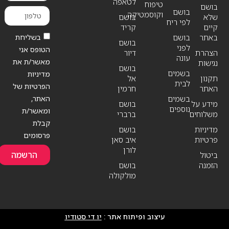
לטאפה
טיפוח
בושם
בושם
וקוסמטיקה
שלא
בושם
לפי ריח
קיים
קריד
בשליחת
באתר
בושם
בושם
לפני
הטופס אני
הצהרת
דיור
עונה
מאשר/ת את
נגישות
בושם
בשמים
מדיניות
תקנון
אל
לבית
הפרטיות של
האתר
חרמין
האתר,
בשמים
מידע על
בושם
נוספים
ומאשר/ת
משלוחים
ברברי
קבלת
מדיניות
בושם
פרסומים
פרטיות
איב סאן
לורן
הרשמה
ביטול
הזמנה
בושם
מולקולה
עיצוב ופיתוח אתר :
יו די סטודיו