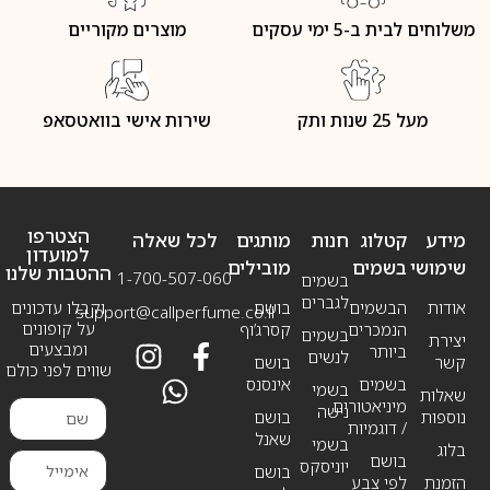
משלוחים לבית ב-5 ימי עסקים
מוצרים מקוריים
מעל 25 שנות ותק
שירות אישי בוואטסאפ
הצטרפו
מידע
קטלוג
חנות
מותגים
לכל שאלה
למועדון
שימושי
בשמים
מובילים
ההטבות שלנו
1-700-507-060
בשמים
לגברים
אודות
הבשמים
בושם
וקבלו עדכונים
support@callperfume.co.il
על קופונים
הנמכרים
קסרג’וף
בשמים
יצירת
ומבצעים
ביותר
לנשים
קשר
בושם
שווים לפני כולם
בשמים
אינסנס
בשמי
שאלות
מיניאטורים
נישה
נוספות
בושם
/ דוגמיות
שאנל
בשמי
בלוג
בושם
יוניסקס
בושם
הזמנת
לפי צבע