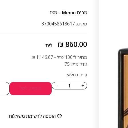
מבית
Memo – ממו
מק״ט: 3700458618617
₪
860.00
ליח׳
מחיר ל־100 מ״ל -
1,146.67
₪
גודל מ״ל: 75
קיים במלאי
-
+
הוספה לסל
הוספה לרשימת משאלות