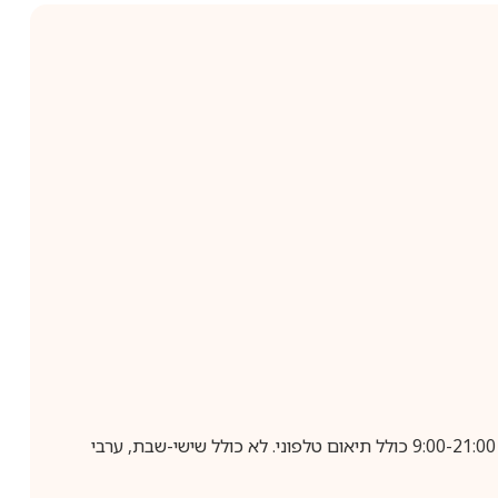
בביצוע הזמנה עד השעה 10:00 בימים א-ה, קבלת המשלוח תבוצע עד חמישה ימי עסקים מיום שלאחר ביצוע ההזמנה, בין השעות 9:00-21:00 כולל תיאום טלפוני. לא כולל שישי-שבת, ערבי