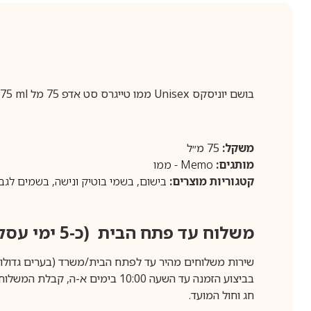
בושם יוניסקס Unisex ממו טייגרס סט אדפ 75 מל Memo Tiger’s Nest Edp 75 ml
משקל:
75 מ״ל
מותגים:
Memo - ממו
קטגוריות מוצרים:
בישום
,
בשמי בוטיק ונישה
,
בשמים לגב
משלוח עד פתח הבית (כ-5 ימי עסקים)
שירות משלוחים מהיר עד לפתח הבית/משרד (בערים גדולות לפרטים 70-60
חג וחול המועד.