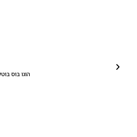
הוגו בוס בוטלד ביונד לאישה