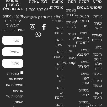
הצטרפו
מידע
קטלוג
חנות
מותגים
לכל שאלה
למועדון
שימושי
בשמים
מובילים
ההטבות שלנו
1-700-507-060
בשמים
לגברים
אודות
הבשמים
בושם
וקבלו עדכונים
support@callperfume.co.il
על קופונים
הנמכרים
קסרג’וף
בשמים
יצירת
ומבצעים
ביותר
לנשים
קשר
בושם
שווים לפני כולם
בשמים
אינסנס
בשמי
שאלות
מיניאטורים
נישה
נוספות
בושם
/ דוגמיות
שאנל
בשמי
בלוג
בושם
יוניסקס
בושם
הזמנת
לפי צבע
לטאפה
טיפוח
בושם
בושם
וקוסמטיקה
שלא
בושם
לפי ריח
קיים
קריד
בשליחת
באתר
בושם
בושם
לפני
הטופס אני
הצהרת
דיור
עונה
מאשר/ת את
נגישות
בושם
בשמים
מדיניות
תקנון
אל
לבית
הפרטיות של
האתר
חרמין
האתר,
בשמים
מידע על
בושם
נוספים