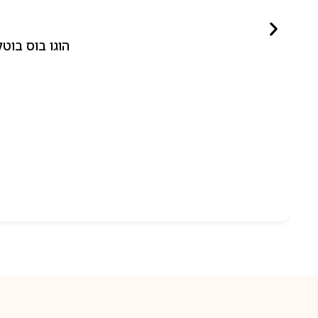
הוגו בוס בוטלד ביונד לאישה