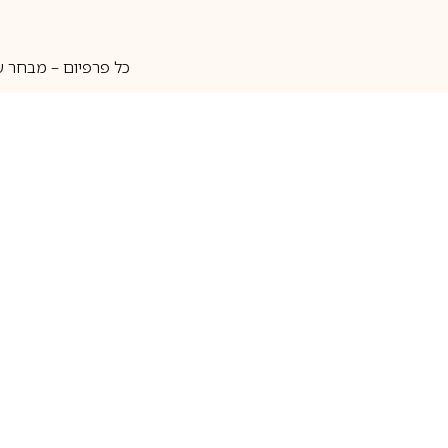
כל פרפיום – מבחר ע
איסוף עצמי
מאות מותגים
מידע שימושי
חנות
ק
אודות
בשמים לגברים
ה
יצירת קשר
בשמים לנשים
בש
שאלות נוספות
בשמי נישה
בו