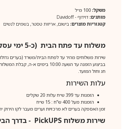
משקל:
100 מ״ל
מותגים:
דוידוף - Davidoff
קטגוריות מוצרים:
בישום
,
אריזות טסטר
,
בשמים לנשים
משלוח עד פתח הבית (כ-5 ימי עסקים)
שירות משלוחים מהיר עד לפתח הבית/משרד (בערים גדולות לפרטים 70-60
חג וחול המועד.
עלות השירות
הזמנות עד 399 ש״ח עלות 20 שקלים
הזמנות מעל 400 ש"ח : 15 ש״ח
זמן האספקה בערים לא מרכזיות וערים מעבר לקו הירוק יהיה 3-5 ימי עסק
שירות משלוח
PickUPS
- בדרך הביתה (כ-5 