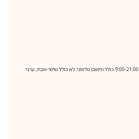
בביצוע הזמנה עד השעה 10:00 בימים א-ה, קבלת המשלוח תבוצע עד חמישה ימי עסקים מיום שלאחר ביצוע ההזמנה, בין השעות 9:00-21:00 כולל תיאום טלפוני. לא כולל שישי-שבת, ערבי