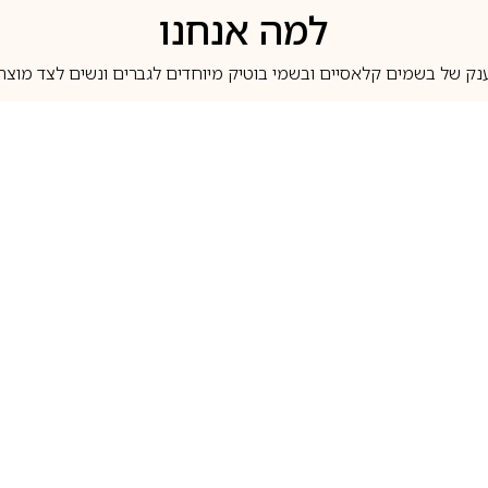
למה אנחנו
נק של בשמים קלאסיים ובשמי בוטיק מיוחדים לגברים ונשים לצד מוצרי 
משלוחים לבית ב-5 ימי עסקים
מוצרים מקוריים
טלוג בשמים
מותגים מובילים
לכל שאלה
1-700-507-060
בשמים הנמכרים ביותר
בושם קסרג’וף
llperfume.co.il
מים מיניאטורים / דוגמיות
בושם אינסנס
שם לפי צבע
בושם שאנל