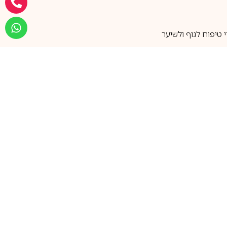
טיפוח לגוף ולשיער
מעל 25 שנות ותק
שירות אישי בוואטסאפ
הצטרפו למועדון ההטבות שלנו
וקבלו עדכונים על קופונים ומבצעים
שווים לפני כולם
support@ca