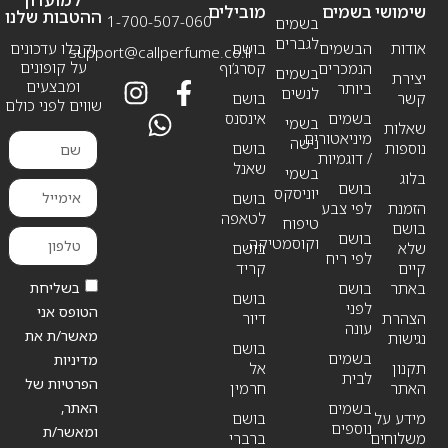
שימושי
בשמים
מובילים
ההטבות שלנו
1-700-507-060
בשמים
לגברים
אודות
הבשמים
בושם
וקבלו עדכונים
support@callperfume.co.il
על קופונים
הנמכרים
קסרג’וף
בשמים
יצירת
ומבצעים
ביותר
לנשים
קשר
בושם
שווים לפני כולם
בשמים
אינסנס
בשמי
שאלות
מיניאטורים
נישה
נוספות
בושם
/ דוגמיות
שאנל
בשמי
בלוג
בושם
יוניסקס
בושם
הזמנת
לפי צבע
לטאפה
טיפוח
בושם
בושם
וקוסמטיקה
שלא
בושם
לפי ריח
קיים
קריד
בשליחת
באתר
בושם
בושם
לפני
הטופס אני
הצהרת
דיור
עונה
מאשר/ת את
נגישות
בושם
בשמים
מדיניות
תקנון
אל
לבית
הפרטיות של
האתר
חרמין
האתר,
בשמים
מידע על
בושם
נוספים
ומאשר/ת
משלוחים
ברברי