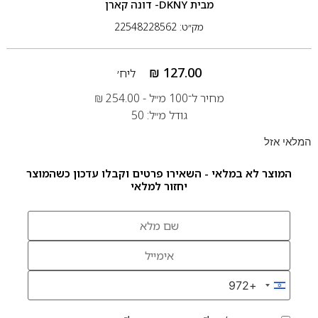
מבית
DKNY- דונה קארן
מק״ט: 22548228562
₪
127.00
ליח׳
מחיר ל־100 מ״ל -
254.00
₪
גודל מ״ל: 50
המלאי אזל
המוצר לא במלאי - השאירו פרטים וקבלו עדכון כשהמוצר
יחזור למלאי
+972
Israel +972