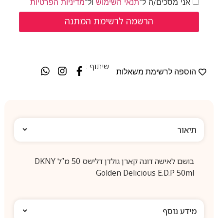
אני מסכים/ה ל־
תנאי השימוש
ול־
מדיניות הפרטיות
שיתוף :
הוספה לרשימת משאלות
תיאור
בושם לאישה דונה קארן גולדן דלישס 50 מ”ל DKNY
Golden Delicious E.D.P 50ml
מידע נוסף