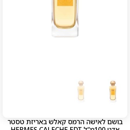
בושם לאישה הרמס קאלש באריזת טסטר
אדט 100מ”ל HERMES CALECHE EDT