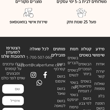
משלוחים לבית ב-5 ימי עסקים
מוצרים מקוריים
מעל 25 שנות ותק
שירות אישי בוואטסאפ
הצטרפו
מידע
קטלוג
חנות
מותגים
לכל שאלה
למועדון
שימושי
בשמים
מובילים
ההטבות שלנו
1-700-507-060
בשמים
לגברים
אודות
הבשמים
בושם
וקבלו עדכונים
support@callperfume.co.il
על קופונים
הנמכרים
קסרג’וף
בשמים
יצירת
ומבצעים
ביותר
לנשים
קשר
בושם
שווים לפני כולם
בשמים
אינסנס
בשמי
שאלות
מיניאטורים
נישה
נוספות
בושם
/ דוגמיות
שאנל
בשמי
בלוג
בושם
יוניסקס
בושם
הזמנת
לפי צבע
לטאפה
טיפוח
בושם