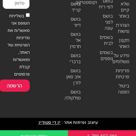
בושם
וקוסמטיקה
שלא
בושם
לפי ריח
קיים
קריד
בשליחת
באתר
בושם
בושם
לפני
הטופס אני
הצהרת
דיור
עונה
מאשר/ת את
נגישות
בושם
בשמים
מדיניות
תקנון
אל
לבית
הפרטיות של
האתר
חרמין
האתר,
בשמים
מידע על
בושם
נוספים
ומאשר/ת
משלוחים
ברברי
קבלת
מדיניות
בושם
פרסומים
פרטיות
איב סאן
לורן
הרשמה
ביטול
הזמנה
בושם
מולקולה
עיצוב ופיתוח אתר :
יו די סטודיו
1-700-507-060
שלחו וואטסאפ