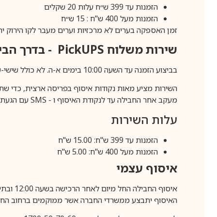
הזמנות עד 399 ש״ח עלות 20 שקלים
הזמנות מעל 400 ש"ח : 15 ש״ח
זמן האספקה בערים לא מרכזיות וערים מעבר לקו הירוק יהיה 3-5 ימי עסק
שירות משלוח
PickUPS
- בדרך הביתה (כ-5 
בביצוע הזמנה עד השעה 10:00 בימים א-ה. לא כולל שישי-שבת,ערבי חג וחול המועד.
השירות מציע מאות נקודות איסוף בפריסה ארצית, כדי שת
מעקב אחר החבילה עד לנקודת האיסוף ו -
SMS
עם הגעת ה
עלות השירות
הזמנות עד 399 ש"ח: 15.00 ש"ח
הזמנות מעל 400 ש"ח: 5.00 ש"ח
איסוף עצמי
איסוף החבילה החל מיום לאחר הרכישה בשעה 12:00 ובתיאום מראש בלבד.
האיסוף יתבצע ממשרדי החברה אשר ממוקמים ברחוב החרושת 25, ר