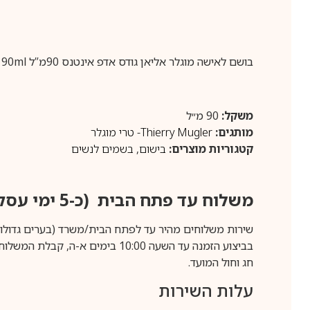
בושם לאישה מוגלר אליאן גודס אדפ אינטנס 90מ”ל Mugler Alien Goddess edp Intense 90ml
משקל:
90 מ״ל
מותגים:
Thierry Mugler- טרי מוגלר
קטגוריות מוצרים:
בישום
,
בשמים לנשים
משלוח עד פתח הבית (כ-5 ימי עסקים)
שירות משלוחים מהיר עד לפתח הבית/משרד (בערים גדולות לפרטים 70-60
חג וחול המועד.
עלות השירות