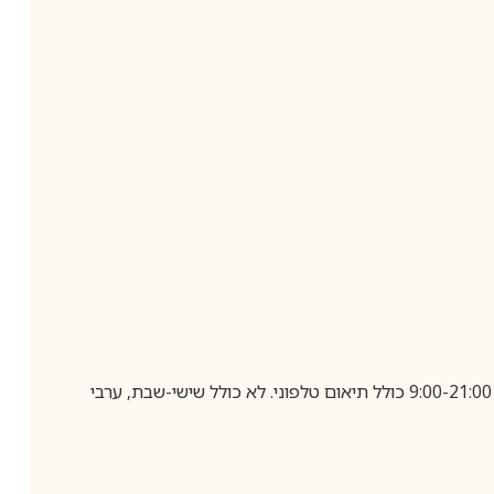
בביצוע הזמנה עד השעה 10:00 בימים א-ה, קבלת המשלוח תבוצע עד חמישה ימי עסקים מיום שלאחר ביצוע ההזמנה, בין השעות 9:00-21:00 כולל תיאום טלפוני. לא כולל שישי-שבת, ערבי