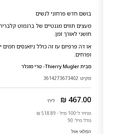
בושם חדש פרחוני לנשים
מעצים תווים מגנטיים של ברגמוט קלבריה וי
חושני לאורך זמן.
או דה פרפיום עז זה כולל ניואנסים חמים
ופרחים.
מבית
Thierry Mugler- טרי מוגלר
מק״ט: 3614273673402
₪
467.00
ליח׳
מחיר ל־100 מ״ל -
518.89
₪
גודל מ״ל: 90
המלאי אזל