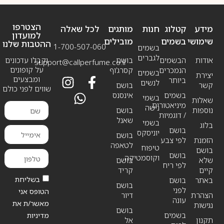
הצטרפו
מידע
קטלוג
חנות
מותגים
לכל שאלה
למועדון
שימושי
בשמים
מובילים
ההטבות שלנו
1-700-507-060
בשמים
לגברים
אודות
הבשמים
בושם
וקבלו עדכונים
support@callperfume.co.il
על קופונים
הנמכרים
קסרג’וף
בשמים
יצירת
ומבצעים
ביותר
לנשים
קשר
בושם
שווים לפני כולם
בשמים
אינסנס
בשמי
שאלות
מיניאטורים
נישה
נוספות
בושם
/ דוגמיות
שאנל
בשמי
בלוג
בושם
יוניסקס
בושם
הזמנת
לפי צבע
לטאפה
טיפוח
בושם
בושם
וקוסמטיקה
שלא
בושם
לפי ריח
קיים
קריד
בשליחת
באתר
בושם
בושם
לפני
הטופס אני
הצהרת
דיור
עונה
מאשר/ת את
נגישות
בושם
בשמים
מדיניות
תקנון
אל