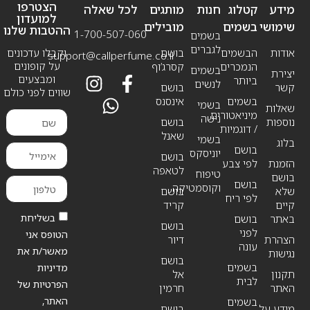
הצטרפו
מידע
קטלוג
חנות
מותגים
לכל שאלה
למועדון
שימושי
בשמים
מובילים
ההטבות שלנו
1-700-507-060
בשמים
לגברים
אודות
הבשמים
בושם
וקבלו עדכונים
support@callperfume.co.il
על קופונים
הנמכרים
קסרג’וף
בשמים
יצירת
ומבצעים
ביותר
לנשים
קשר
בושם
שווים לפני כולם
בשמים
אינסנס
בשמי
שאלות
מיניאטורים
נישה
נוספות
בושם
/ דוגמיות
שאנל
בשמי
בלוג
בושם
יוניסקס
בושם
הזמנת
לפי צבע
לטאפה
טיפוח
בושם
בושם
וקוסמטיקה
שלא
בושם
לפי ריח
קיים
קריד
בשליחת
באתר
בושם
בושם
לפני
הטופס אני
הצהרת
דיור
עונה
מאשר/ת את
נגישות
בושם
בשמים
מדיניות
תקנון
אל
לבית
הפרטיות של
האתר
חרמין
האתר,
בשמים
מידע על
בושם