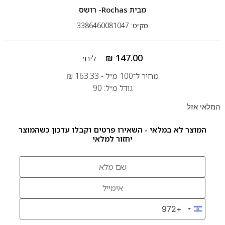
מבית
Rochas- רושס
מק״ט: 3386460081047
₪
147.00
ליח׳
מחיר ל־100 מ״ל -
163.33
₪
גודל מ״ל: 90
המלאי אזל
המוצר לא במלאי - השאירו פרטים וקבלו עדכון כשהמוצר
יחזור למלאי
+972
Israel +972