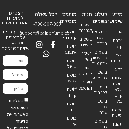
הצטרפו
מידע
קטלוג
חנות
מותגים
לכל שאלה
למועדון
שימושי
בשמים
מובילים
ההטבות שלנו
1-700-507-060
בשמים
לגברים
אודות
הבשמים
בושם
וקבלו עדכונים
support@callperfume.co.il
על קופונים
הנמכרים
קסרג’וף
בשמים
יצירת
ומבצעים
ביותר
לנשים
קשר
בושם
שווים לפני כולם
בשמים
אינסנס
בשמי
שאלות
מיניאטורים
נישה
נוספות
בושם
/ דוגמיות
שאנל
בשמי
בלוג
בושם
יוניסקס
בושם
הזמנת
לפי צבע
לטאפה
טיפוח
בושם
בושם
וקוסמטיקה
שלא
בושם
לפי ריח
קיים
קריד
בשליחת
באתר
בושם
בושם
לפני
הטופס אני
הצהרת
דיור
עונה
מאשר/ת את
נגישות
בושם
בשמים
מדיניות
תקנון
אל
לבית
הפרטיות של