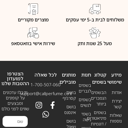
משלוחים לבית ב-5 ימי עסקים
מוצרים מקוריים
מעל 25 שנות ותק
שירות אישי בוואטסאפ
הצטרפו
מידע
קטלוג
חנות
מותגים
לכל שאלה
למועדון
שימושי
בשמים
מובילים
ההטבות שלנו
1-700-507-060
בשמים
לגברים
אודות
הבשמים
בושם
וקבלו עדכונים
support@callperfume.co.il
על קופונים
הנמכרים
קסרג’וף
בשמים
יצירת
ומבצעים
ביותר
לנשים
קשר
בושם
שווים לפני כולם
בשמים
אינסנס
בשמי
שאלות
מיניאטורים
נישה
נוספות
בושם
/ דוגמיות
שאנל