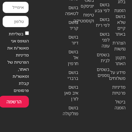
בשמי
בלוג
בושם
יוניסקס
בושם
הזמנת
לפי צבע
לטאפה
טיפוח
בושם
בושם
וקוסמטיקה
שלא
בושם
לפי ריח
קיים
קריד
בשליחת
באתר
בושם
בושם
לפני
הטופס אני
הצהרת
דיור
עונה
מאשר/ת את
נגישות
בושם
בשמים
מדיניות
תקנון
אל
לבית
הפרטיות של
האתר
חרמין
האתר,
בשמים
מידע על
בושם
נוספים
ומאשר/ת
משלוחים
ברברי
קבלת
מדיניות
בושם
פרסומים
פרטיות
איב סאן
לורן
הרשמה
ביטול
הזמנה
בושם
מולקולה