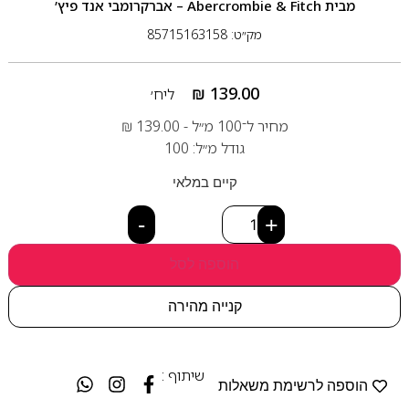
מבית
Abercrombie & Fitch – אברקרומבי אנד פיץ’
מק״ט: 85715163158
₪
139.00
ליח׳
מחיר ל־100 מ״ל -
139.00
₪
גודל מ״ל: 100
קיים במלאי
-
+
הוספה לסל
קנייה מהירה
שיתוף :
הוספה לרשימת משאלות