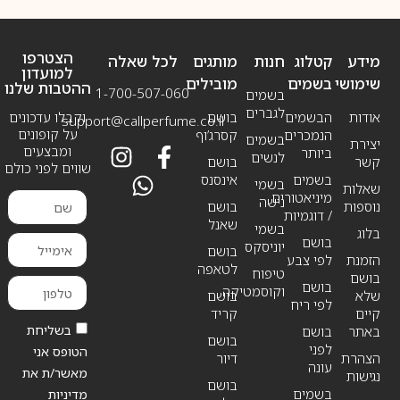
הצטרפו
מידע
קטלוג
חנות
מותגים
לכל שאלה
למועדון
שימושי
בשמים
מובילים
ההטבות שלנו
1-700-507-060
בשמים
לגברים
אודות
הבשמים
בושם
וקבלו עדכונים
support@callperfume.co.il
על קופונים
הנמכרים
קסרג’וף
בשמים
יצירת
ומבצעים
ביותר
לנשים
קשר
בושם
שווים לפני כולם
בשמים
אינסנס
בשמי
שאלות
מיניאטורים
נישה
נוספות
בושם
/ דוגמיות
שאנל
בשמי
בלוג
בושם
יוניסקס
בושם
הזמנת
לפי צבע
לטאפה
טיפוח
בושם
בושם
וקוסמטיקה
שלא
בושם
לפי ריח
קיים
קריד
בשליחת
באתר
בושם
בושם
לפני
הטופס אני
הצהרת
דיור
עונה
מאשר/ת את
נגישות
בושם
בשמים
מדיניות