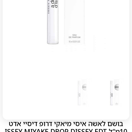
בושם לאשה איסי מיאקי דרופ דיסיי אדט
10מ”ל ISSEY MIYAKE DROP DISSEY EDT