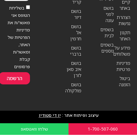
קיים
קריד
בשליחת
באתר
בושם
בושם
לפני
הטופס אני
הצהרת
דיור
עונה
מאשר/ת את
נגישות
בושם
בשמים
מדיניות
תקנון
אל
לבית
הפרטיות של
האתר
חרמין
האתר,
בשמים
מידע על
בושם
נוספים
ומאשר/ת
משלוחים
ברברי
קבלת
מדיניות
בושם
פרסומים
פרטיות
איב סאן
לורן
הרשמה
ביטול
הזמנה
בושם
מולקולה
עיצוב ופיתוח אתר :
יו די סטודיו
1-700-507-060
שלחו וואטסאפ