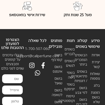
מעל 25 שנות ותק
שירות אישי בוואטסאפ
הצטרפו
מידע
קטלוג
חנות
מותגים
לכל שאלה
למועדון
שימושי
בשמים
מובילים
ההטבות שלנו
1-700-507-060
בשמים
לגברים
אודות
הבשמים
בושם
וקבלו עדכונים
support@callperfume.co.il
על קופונים
הנמכרים
קסרג’וף
בשמים
יצירת
ומבצעים
ביותר
לנשים
קשר
בושם
שווים לפני כולם
בשמים
אינסנס
בשמי
שאלות
מיניאטורים
נישה
נוספות
בושם
/ דוגמיות
שאנל
בשמי
בלוג
בושם
יוניסקס
בושם
הזמנת
לפי צבע
לטאפה
טיפוח
בושם
בושם
וקוסמטיקה
שלא
בושם
לפי ריח