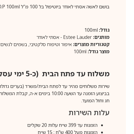
בושם לאשה אסתי לאודר ביוטיפול בל 100 מ”ל Estee Lauder Beautiful Belle E.D.P 100ml
גודל:
100ml
מותגים:
Estee Lauder - אסתי לאודר
קטגוריות מוצרים:
איפור וטיפוח סלקטיבי
,
בשמים לנשים
מוצר גודל:
100ml
משלוח עד פתח הבית (כ-5 ימי עסקים)
שירות משלוחים מהיר עד לפתח הבית/משרד (בערים גדולות לפרטים 70-60
חג וחול המועד.
עלות השירות
הזמנות עד 399 ש״ח עלות 20 שקלים
הזמנות מעל 400 ש"ח : 15 ש״ח