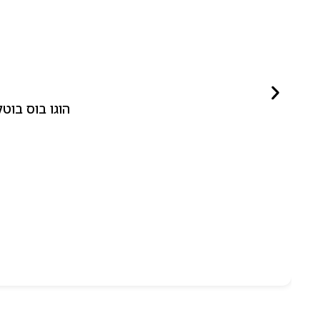
הוגו בוס בוטלד ביונד לאישה