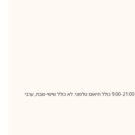
בביצוע הזמנה עד השעה 10:00 בימים א-ה, קבלת המשלוח תבוצע עד חמישה ימי עסקים מיום שלאחר ביצוע ההזמנה, בין השעות 9:00-21:00 כולל תיאום טלפוני. לא כולל שישי-שבת, ערבי