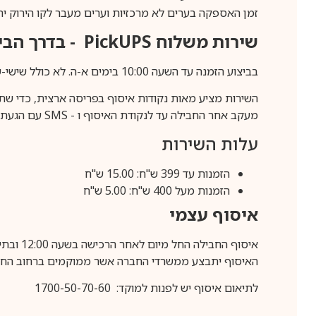
זמן האספקה בערים לא מרכזיות וערים מעבר לקו הירוק יהיה 3-5 ימי עסק
שירות משלוח
PickUPS
- בדרך הביתה (כ-5 
בביצוע הזמנה עד השעה 10:00 בימים א-ה. לא כולל שישי-שבת,ערבי חג וחול המועד.
השירות מציע מאות נקודות איסוף בפריסה ארצית, כדי שת
מעקב אחר החבילה עד לנקודת האיסוף ו -
SMS
עם הגעת ה
עלות השירות
הזמנות עד 399 ש"ח: 15.00 ש"ח
הזמנות מעל 400 ש"ח: 5.00 ש"ח
איסוף עצמי
איסוף החבילה החל מיום לאחר הרכישה בשעה 12:00 ובתיאום מראש בלבד.
האיסוף יתבצע ממשרדי החברה אשר ממוקמים ברחוב החרושת 25, ר
לתיאום איסוף יש לפנות למוקד: 1700-50-70-60