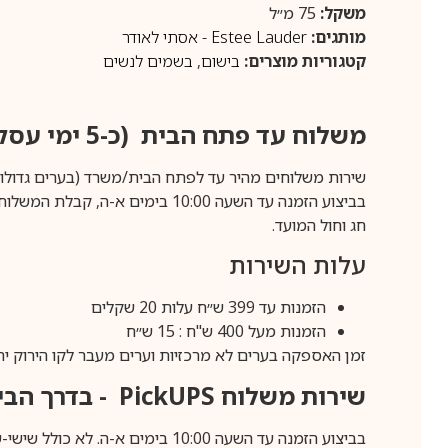
משקל:
75 מ״ל
מותגים:
Estee Lauder - אסתי לאודר
קטגוריות מוצרים:
בישום
,
בשמים לנשים
משלוח עד פתח הבית (כ-5 ימי עסקים)
שירות משלוחים מהיר עד לפתח הבית/משרד (בערים גדולות לפרטים 70-60
חג וחול המועד.
עלות השירות
הזמנות עד 399 ש״ח עלות 20 שקלים
הזמנות מעל 400 ש"ח : 15 ש״ח
זמן האספקה בערים לא מרכזיות וערים מעבר לקו הירוק יהיה 3-5 ימי עסק
שירות משלוח
PickUPS
- בדרך הביתה (כ-5 
בביצוע הזמנה עד השעה 10:00 בימים א-ה. לא כולל שישי-שבת,ערבי חג וחול המועד.