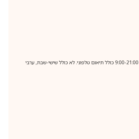
בביצוע הזמנה עד השעה 10:00 בימים א-ה, קבלת המשלוח תבוצע עד חמישה ימי עסקים מיום שלאחר ביצוע ההזמנה, בין השעות 9:00-21:00 כולל תיאום טלפוני. לא כולל שישי-שבת, ערבי