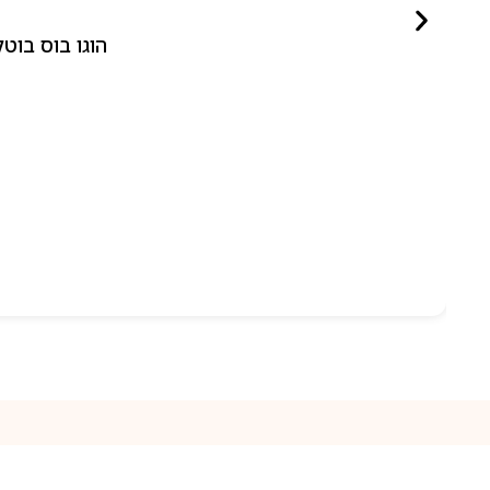
הוגו בוס בוטלד ביונד לאישה