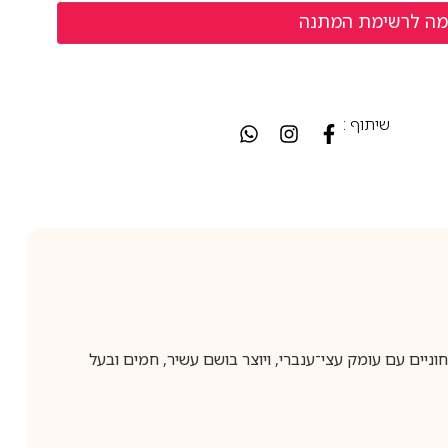
שיתוף :
וקים ופרחוניים עם עומק עצי־ענברי, ויוצר בושם עשיר, חמים ובעל