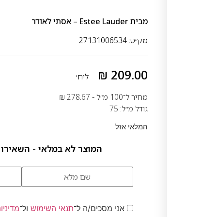
מבית
Estee Lauder – אסתי לאודר
מק״ט: 27131006534
₪
209.00
ליח׳
מחיר ל־100 מ״ל -
278.67
₪
גודל מ״ל: 75
המלאי אזל
המוצר לא במלאי - השאירו 
אני מסכים/ה ל־
תנאי השימוש
ול־
מדיניו