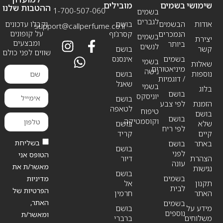
שימושי
בשמים
מובילים
ההטבות שלנו
1-700-507-060
בשמים
לגברים
אודות
הבשמים
בושם
וקבלו עדכונים
support@callperfume.co.il
על קופונים
הנמכרים
קסרג’וף
בשמים
יצירת
ומבצעים
ביותר
לנשים
קשר
בושם
שווים לפני כולם
בשמים
אינסנס
בשמי
שאלות
מיניאטורים
נישה
נוספות
בושם
/ דוגמיות
שאנל
בשמי
בלוג
בושם
יוניסקס
בושם
הזמנת
לפי צבע
לטאפה
טיפוח
בושם
בושם
וקוסמטיקה
שלא
בושם
לפי ריח
קיים
קריד
בשליחת
באתר
בושם
בושם
לפני
הטופס אני
הצהרת
דיור
עונה
מאשר/ת את
נגישות
בושם
בשמים
מדיניות
תקנון
אל
לבית
הפרטיות של
האתר
חרמין
האתר,
בשמים
מידע על
בושם
נוספים
ומאשר/ת
משלוחים
ברברי