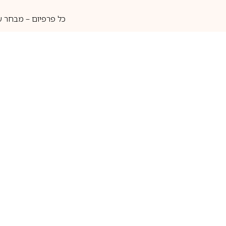
כל פרפיום – מבחר ע
איסוף עצמי
מאות מותגים
מידע שימושי
חנות
ק
אודות
בשמים לגברים
ה
יצירת קשר
בשמים לנשים
בש
שאלות נוספות
בשמי נישה
בו