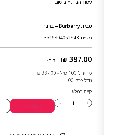
עמוד הבית
»
בישום
מבית
Burberry – ברברי
מק״ט: 3616304061943
₪
387.00
ליח׳
מחיר ל־100 מ״ל -
387.00
₪
גודל מ״ל: 100
קיים במלאי
-
+
הוספה לסל