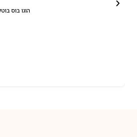
הוגו בוס בוטלד ביונד לאישה