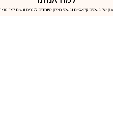
נק של בשמים קלאסיים ובשמי בוטיק מיוחדים לגברים ונשים לצד מוצרי 
משלוחים לבית ב-5 ימי עסקים
מוצרים מקוריים
טלוג בשמים
מותגים מובילים
לכל שאלה
1-700-507-060
בשמים הנמכרים ביותר
בושם קסרג’וף
llperfume.co.il
מים מיניאטורים / דוגמיות
בושם אינסנס
שם לפי צבע
בושם שאנל