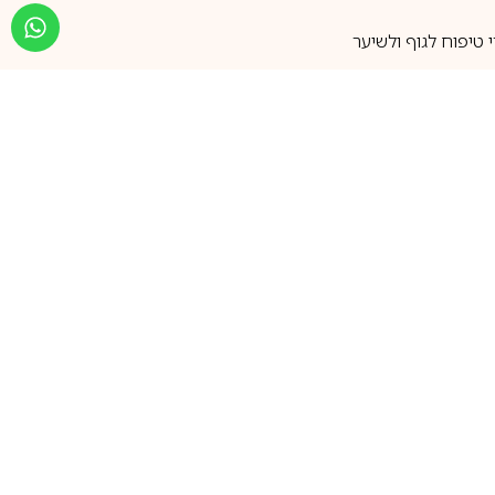
טיפוח לגוף ולשיער
מעל 25 שנות ותק
שירות אישי בוואטסאפ
הצטרפו למועדון ההטבות שלנו
וקבלו עדכונים על קופונים ומבצעים
שווים לפני כולם
support@ca