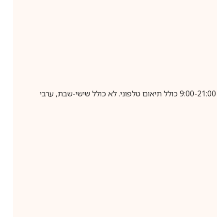
בביצוע הזמנה עד השעה 10:00 בימים א-ה, קבלת המשלוח תבוצע עד חמישה ימי עסקים מיום שלאחר ביצוע ההזמנה, בין השעות 9:00-21:00 כולל תיאום טלפוני. לא כולל שישי-שבת, ערבי