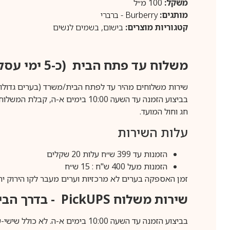
משקל:
100 מ״ל
מותגים:
Burberry - ברברי
קטגוריות מוצרים:
בישום
,
בשמים לנשים
משלוח עד פתח הבית (כ-5 ימי עסקים)
שירות משלוחים מהיר עד לפתח הבית/משרד (בערים גדולות לפרטים 70-60
חג וחול המועד.
עלות השירות
הזמנות עד 399 ש״ח עלות 20 שקלים
הזמנות מעל 400 ש"ח : 15 ש״ח
זמן האספקה בערים לא מרכזיות וערים מעבר לקו הירוק יהיה 3-5 ימי עסק
שירות משלוח
PickUPS
- בדרך הביתה (כ-5 
בביצוע הזמנה עד השעה 10:00 בימים א-ה. לא כולל שישי-שבת,ערבי חג וחול המועד.