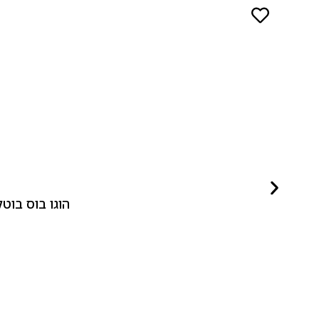
הוגו בוס בוטלד ביונד לאישה