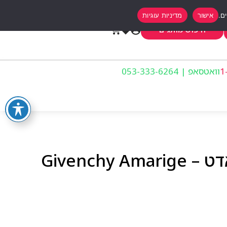
אישור
מדיניות עוגיות
0
חיפוש מותגים
וואטסאפ | 053-333-6264
גיבנשי אמריג לאישה אדט – Givenchy Amarige