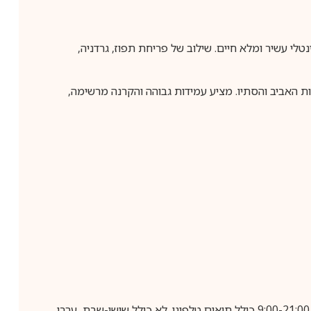
נטלי עשיר ומלא חיים. שילוב של פריחת תפוז, גרדניה,
ות האביב והסתיו. מציע עמידות גבוהה והקרנה מרשימה,
בביצוע הזמנה עד השעה 10:00 בימים א-ה, קבלת המשלוח תבוצע עד חמישה ימי עסקים מיום שלאחר ביצוע ההזמנה, בין השעות 9:00-21:00 כולל תיאום טלפוני. לא כולל שישי-שבת, ערבי