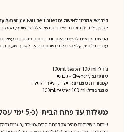
ג’יבנשי אמריג’ לאישה EDT – Givenchy Amarige Eau de Toilette
יסמין, ילנג-ילנג וענבר יוצר ריח נשי, אלגנטי ושופע, המש
הבושם מתאים לנשים שאוהבות ניחוחות פרחוניים עשירים ובע
עם שובל נשי, קלאסי ובלתי נשכח הנשאר לאורך שעות רבות
גודל:
100ml, tester 100 ml
מותגים:
Givenchy - גיבנשי
קטגוריות מוצרים:
בישום
,
בשמים לנשים
מוצר גודל:
tester 100 ml
,
100ml
משלוח עד פתח הבית (כ-5 ימי עסקים)
שירות משלוחים מהיר עד לפתח הבית/משרד (בערים גדולות לפרטים 70-60