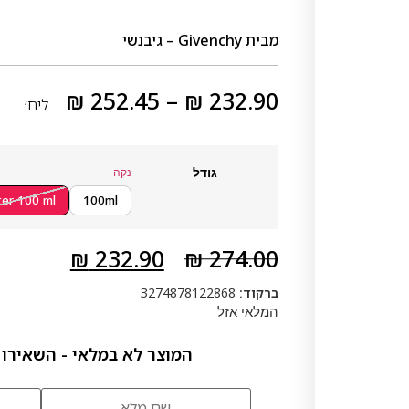
מבית
Givenchy – גיבנשי
₪
252.45
–
₪
232.90
ליח׳
גודל
נקה
ter 100 ml
100ml
₪
232.90
₪
274.00
ברקוד:
3274878122868
המלאי אזל
המוצר לא במלאי - השאירו 