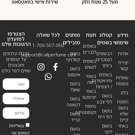
מעל 25 שנות ותק
שירות אישי בוואטסאפ
הצטרפו
מידע
קטלוג
חנות
מותגים
לכל שאלה
למועדון
שימושי
בשמים
מובילים
ההטבות שלנו
1-700-507-060
בשמים
לגברים
אודות
הבשמים
בושם
וקבלו עדכונים
support@callperfume.co.il
על קופונים
הנמכרים
קסרג’וף
בשמים
יצירת
ומבצעים
ביותר
לנשים
קשר
בושם
שווים לפני כולם
בשמים
אינסנס
בשמי
שאלות
מיניאטורים
נישה
נוספות
בושם
/ דוגמיות
שאנל
בשמי
בלוג
בושם
יוניסקס
בושם
הזמנת
לפי צבע
לטאפה
טיפוח
בושם
בושם
וקוסמטיקה
שלא
בושם
לפי ריח
קיים
קריד
בשליחת
באתר
בושם
בושם
לפני
הטופס אני
הצהרת
דיור