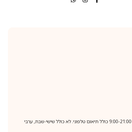
בביצוע הזמנה עד השעה 10:00 בימים א-ה, קבלת המשלוח תבוצע עד חמישה ימי עסקים מיום שלאחר ביצוע ההזמנה, בין השעות 9:00-21:00 כולל תיאום טלפוני. לא כולל שישי-שבת, ערבי