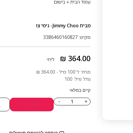
עמוד הבית
»
בישום
מבית
Jimmy Choo- גימי צו
מק״ט: 3386460160827
₪
364.00
ליח׳
מחיר ל־100 מ״ל -
364.00
₪
גודל מ״ל: 100
קיים במלאי
-
+
הוספה לסל