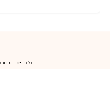
כל פרפיום – מבחר ע
איסוף עצמי
מאות מותגים