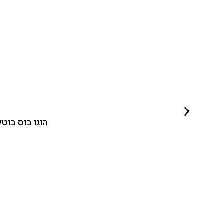
הוגו בוס בוטלד ביונד לאישה