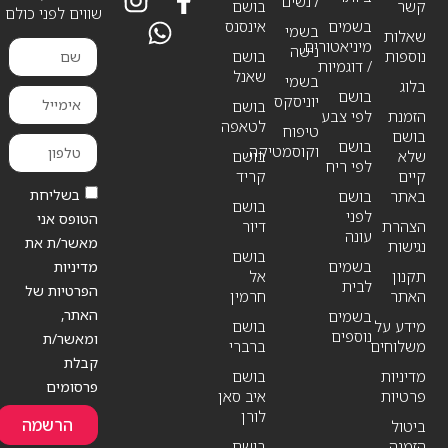
לנשים
קשר
בושם
שווים לפני כולם
בשמים
אינסנס
בשמי
שאלות
מיניאטורים
נישה
נוספות
בושם
/ דוגמיות
שאנל
בשמי
בלוג
בושם
יוניסקס
בושם
הזמנת
לפי צבע
לטאפה
טיפוח
בושם
בושם
וקוסמטיקה
שלא
בושם
לפי ריח
קיים
קריד
בשליחת
באתר
בושם
בושם
לפני
הטופס אני
הצהרת
דיור
עונה
מאשר/ת את
נגישות
בושם
בשמים
מדיניות
תקנון
אל
לבית
הפרטיות של
האתר
חרמין
האתר,
בשמים
מידע על
בושם
נוספים
ומאשר/ת
משלוחים
ברברי
קבלת
מדיניות
בושם
פרסומים
פרטיות
איב סאן
לורן
הרשמה
ביטול
הזמנה
בושם