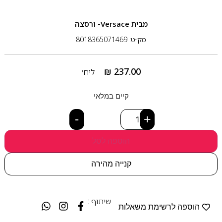
מבית
Versace- ורסצה
מק״ט: 8018365071469
₪
237.00
ליח׳
קיים במלאי
-
+
הוספה לסל
קנייה מהירה
שיתוף :
הוספה לרשימת משאלות