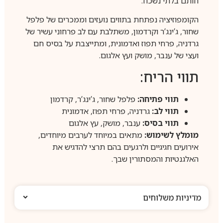
חותם בלתי נשכח.
הקומפוזיציה נפתחת בתווים נועזים וממכרים של פלפל
שחור, ג’ינג’ר וקרדמון, משתלבת עם לב פרחוני עשיר של
גרדניה, פרחי תפוז ואדמונית, ומתייצבת על בסיס חם
ועצי של ענבר, מושק ועץ אלגום.
תווי הריח:
תווי פתיחה:
פלפל שחור, ג’ינג’ר, קרדמון
תווי לב:
גרדניה, פרחי תפוז, אדמונית
תווי בסיס:
ענבר, מושק, עץ אלגום
מומלץ לשימוש:
מתאים במיוחד לערבים מיוחדים,
אירועים חגיגיים ולרגעים בהם תרצי להדגיש את
האלגנטיות והמסתורין שבך.
מדיניות משלוחים