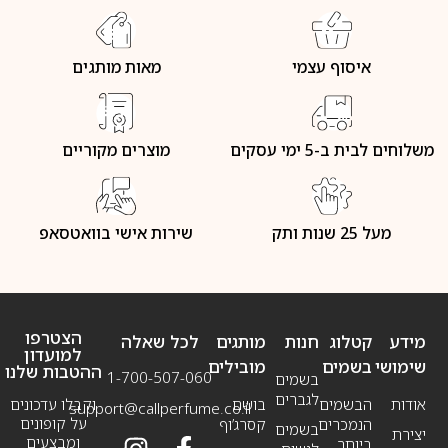
איסוף עצמי
מאות מותגים
משלוחים לבית ב-5 ימי עסקים
מוצרים מקוריים
מעל 25 שנות ותק
שירות אישי בוואטסאפ
הצטרפו
מידע
קטלוג
חנות
מותגים
לכל שאלה
למועדון
שימושי
בשמים
מובילים
ההטבות שלנו
1-700-507-060
בשמים
לגברים
אודות
הבשמים
בושם
וקבלו עדכונים
support@callperfume.co.il
על קופונים
הנמכרים
קסרג’וף
בשמים
יצירת
ומבצעים
ביותר