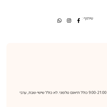
שיתוף :
בביצוע הזמנה עד השעה 10:00 בימים א-ה, קבלת המשלוח תבוצע עד חמישה ימי עסקים מיום שלאחר ביצוע ההזמנה, בין השעות 9:00-21:00 כולל תיאום טלפוני. לא כולל שישי-שבת, ערבי