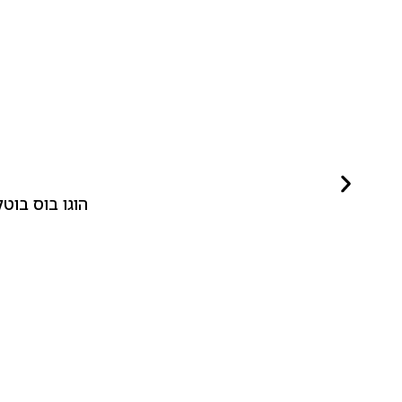
הוגו בוס בוטלד ביונד לאישה