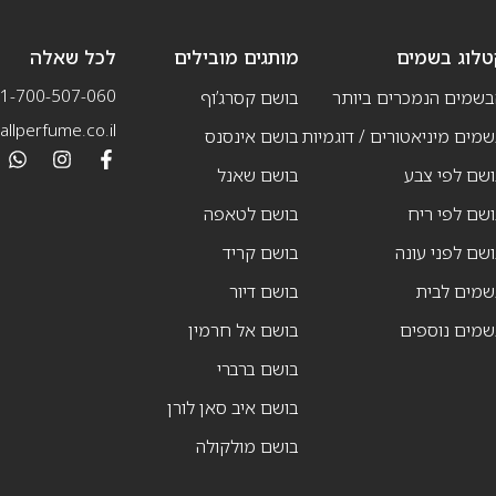
טלוג בשמים
מותגים מובילים
לכל שאלה
1-700-507-060
בשמים הנמכרים ביותר
בושם קסרג’וף
llperfume.co.il
מים מיניאטורים / דוגמיות
בושם אינסנס
שם לפי צבע
בושם שאנל
שם לפי ריח
בושם לטאפה
שם לפני עונה
בושם קריד
שמים לבית
בושם דיור
שמים נוספים
בושם אל חרמין
בושם ברברי
בושם איב סאן לורן
בושם מולקולה