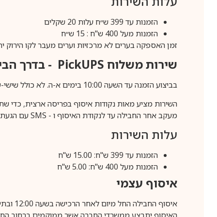
עלות השירות
הזמנות עד 399 ש״ח עלות 20 שקלים
הזמנות מעל 400 ש"ח : 15 ש״ח
זמן האספקה בערים לא מרכזיות וערים מעבר לקו הירוק יהיה 3-5 ימי עסק
שירות משלוח
PickUPS
- בדרך הביתה (כ-5 
בביצוע הזמנה עד השעה 10:00 בימים א-ה. לא כולל שישי-שבת,ערבי חג וחול המועד.
השירות מציע מאות נקודות איסוף בפריסה ארצית, כדי שת
מעקב אחר החבילה עד לנקודת האיסוף ו -
SMS
עם הגעת ה
עלות השירות
הזמנות עד 399 ש"ח: 15.00 ש"ח
הזמנות מעל 400 ש"ח: 5.00 ש"ח
איסוף עצמי
איסוף החבילה החל מיום לאחר הרכישה בשעה 12:00 ובתיאום מראש בלבד.
האיסוף יתבצע ממשרדי החברה אשר ממוקמים ברחוב החרושת 25, ר