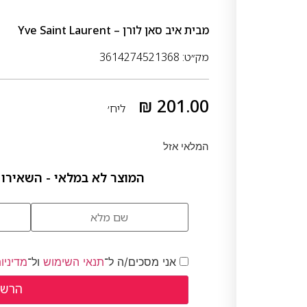
מבית
איב סאן לורן – Yve Saint Laurent
מק״ט: 3614274521368
₪
201.00
ליח׳
המלאי אזל
המוצר לא במלאי - השאירו 
אני מסכים/ה ל־
תנאי השימוש
ול־
מדיניו