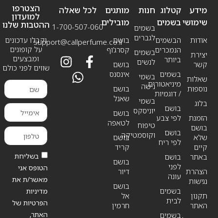
הצטרפו
מידע
קטלוג
חנות
מותגים
לכל שאלה
למועדון
שימושי
בשמים
מובילים
ההטבות שלנו
1-700-507-060
בשמים
לגברים
אודות
הבשמים
בושם
וקבלו עדכונים
support@callperfume.co.il
על קופונים
הנמכרים
קסרג’וף
בשמים
יצירת
ומבצעים
ביותר
לנשים
קשר
בושם
שווים לפני כולם
בשמים
אינסנס
בשמי
שאלות
מיניאטורים
נישה
נוספות
בושם
/ דוגמיות
שאנל
בשמי
בלוג
בושם
יוניסקס
בושם
הזמנת
לפי צבע
לטאפה
טיפוח
בושם
בושם
וקוסמטיקה
שלא
בושם
לפי ריח
קיים
קריד
בשליחת
באתר
בושם
בושם
לפני
הטופס אני
הצהרת
דיור
עונה
מאשר/ת את
נגישות
בושם
בשמים
מדיניות
תקנון
אל
לבית
הפרטיות של
האתר
חרמין
האתר,
בשמים