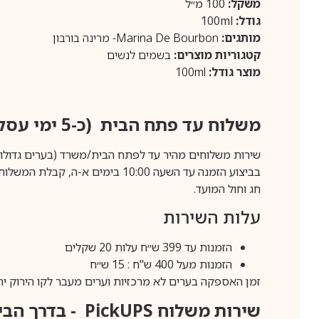
משקל:
100 מ״ל
גודל:
100ml
מותגים:
Marina De Bourbon- מרינה בורבון
קטגוריות מוצרים:
בשמים לנשים
מוצר גודל:
100ml
משלוח עד פתח הבית (כ-5 ימי עסקים)
שירות משלוחים מהיר עד לפתח הבית/משרד (בערים גדולות לפרטים 70-60
חג וחול המועד.
עלות השירות
הזמנות עד 399 ש״ח עלות 20 שקלים
הזמנות מעל 400 ש"ח : 15 ש״ח
זמן האספקה בערים לא מרכזיות וערים מעבר לקו הירוק יהיה 3-5 ימי עסק
שירות משלוח
PickUPS
- בדרך הביתה (כ-5 