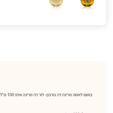
בושם לאשה מרינה דה בורבון- לור דה מרינה אדפ 100 מ”ל לאישה Marina De Bourbon‏ LOr de Marina Eau de Parfum for Women 100ml