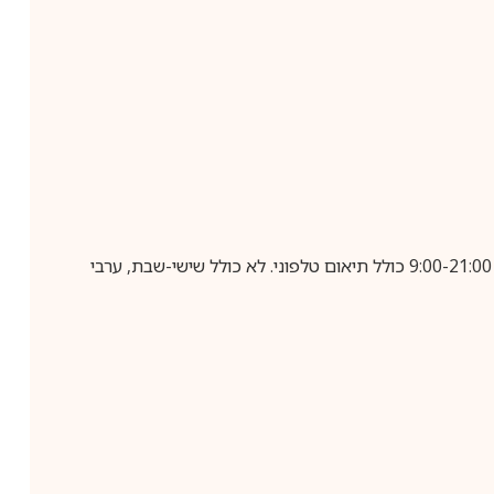
בביצוע הזמנה עד השעה 10:00 בימים א-ה, קבלת המשלוח תבוצע עד חמישה ימי עסקים מיום שלאחר ביצוע ההזמנה, בין השעות 9:00-21:00 כולל תיאום טלפוני. לא כולל שישי-שבת, ערבי