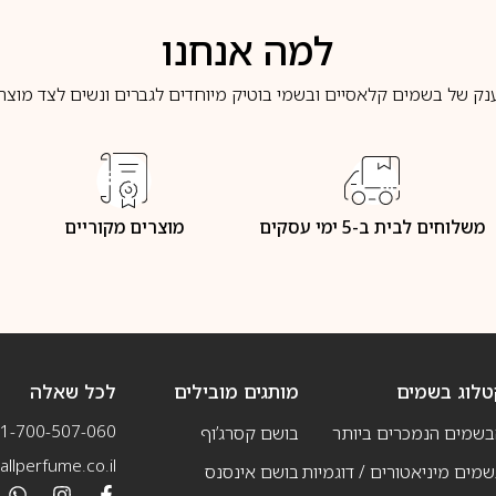
למה אנחנו
נק של בשמים קלאסיים ובשמי בוטיק מיוחדים לגברים ונשים לצד מוצרי 
משלוחים לבית ב-5 ימי עסקים
מוצרים מקוריים
טלוג בשמים
מותגים מובילים
לכל שאלה
1-700-507-060
בשמים הנמכרים ביותר
בושם קסרג’וף
llperfume.co.il
מים מיניאטורים / דוגמיות
בושם אינסנס