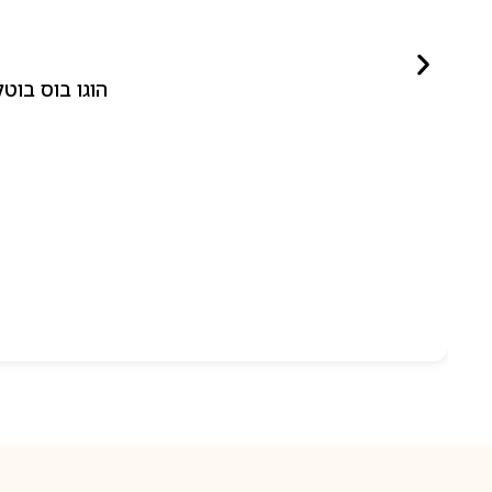
הוגו בוס בוטלד ביונד לאישה