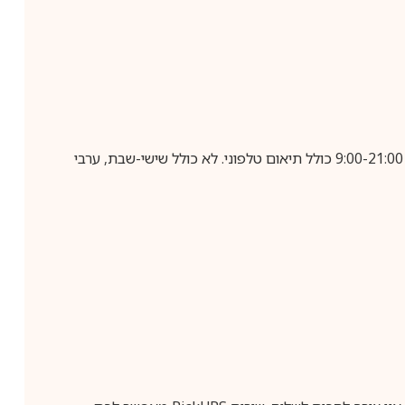
בביצוע הזמנה עד השעה 10:00 בימים א-ה, קבלת המשלוח תבוצע עד חמישה ימי עסקים מיום שלאחר ביצוע ההזמנה, בין השעות 9:00-21:00 כולל תיאום טלפוני. לא כולל שישי-שבת, ערבי