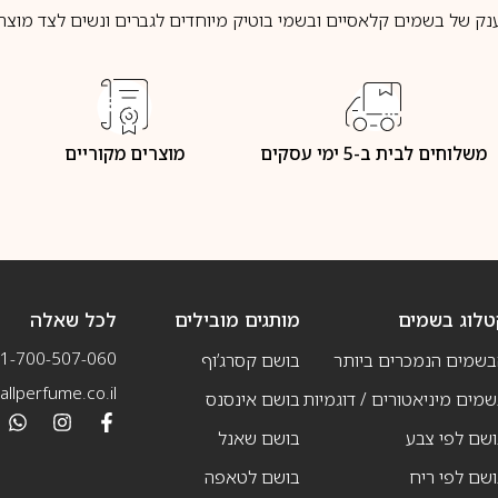
נק של בשמים קלאסיים ובשמי בוטיק מיוחדים לגברים ונשים לצד מוצרי 
משלוחים לבית ב-5 ימי עסקים
מוצרים מקוריים
טלוג בשמים
מותגים מובילים
לכל שאלה
1-700-507-060
בשמים הנמכרים ביותר
בושם קסרג’וף
llperfume.co.il
מים מיניאטורים / דוגמיות
בושם אינסנס
שם לפי צבע
בושם שאנל
שם לפי ריח
בושם לטאפה