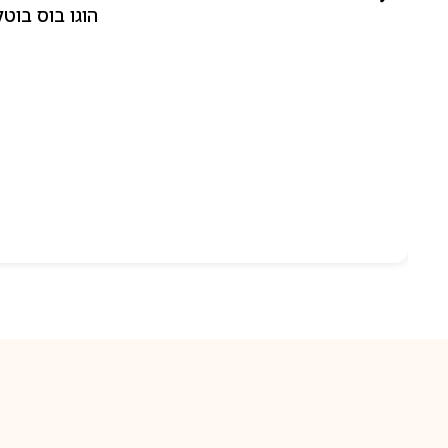
הוגו בוס בוטלד ביונד לאישה