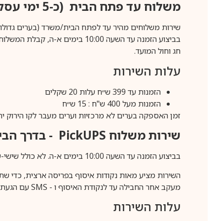
משלוח עד פתח הבית (כ-5 ימי עסקים)
שירות משלוחים מהיר עד לפתח הבית/משרד (בערים גדולות לפרטים 70-60
חג וחול המועד.
עלות השירות
הזמנות עד 399 ש״ח עלות 20 שקלים
הזמנות מעל 400 ש"ח : 15 ש״ח
זמן האספקה בערים לא מרכזיות וערים מעבר לקו הירוק יהיה 3-5 ימי עסק
שירות משלוח
PickUPS
- בדרך הביתה (כ-5 
בביצוע הזמנה עד השעה 10:00 בימים א-ה. לא כולל שישי-שבת,ערבי חג וחול המועד.
השירות מציע מאות נקודות איסוף בפריסה ארצית, כדי שת
מעקב אחר החבילה עד לנקודת האיסוף ו -
SMS
עם הגעת ה
עלות השירות