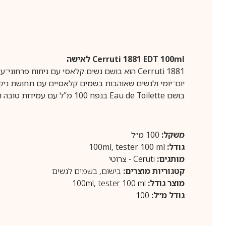
Cerruti 1881 EDT 100ml לאישה
Cerruti 1881 הוא בושם נשים קלאסי עם ניחוח פ
יום־יומי ולנשים שאוהבות בשמים קלאסיים עם תחושת ניקיו
בושם Eau de Toilette בנפח 100 מ”ל עם עמידות טובה והקרנה נעימה, מושלם לכל עונות השנה עם מראה נשי יוקרתי ועדין לאורך היום.
משקל:
100 מ״ל
גודל:
100ml, tester 100 ml
מותגים:
Ceruti - צרוטי
קטגוריות מוצרים:
בישום
,
בשמים לנשים
מוצר גודל:
tester 100 ml
,
100ml
גודל מ״ל:
100