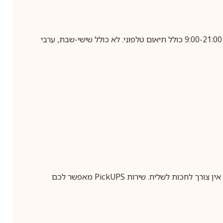
בביצוע הזמנה עד השעה 10:00 בימים א-ה, קבלת המשלוח תבוצע עד חמישה ימי עסקים מיום שלאחר ביצוע ההזמנה, בין השעות 9:00-21:00 כולל תיאום טלפוני. לא כולל שישי-שבת, ערבי
ין צורך לחכות לשליח. שירות
PickUPS
מאפשר לכם