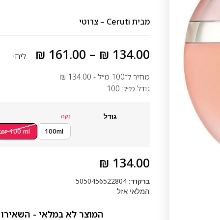
מבית
Ceruti – צרוטי
₪
161.00
–
₪
134.00
ליח׳
מחיר ל־100 מ״ל -
134.00
₪
גודל מ״ל: 100
גודל
נקה
ter 100 ml
100ml
₪
134.00
ברקוד:
5050456522804
המלאי אזל
המוצר לא במלאי - השאירו 