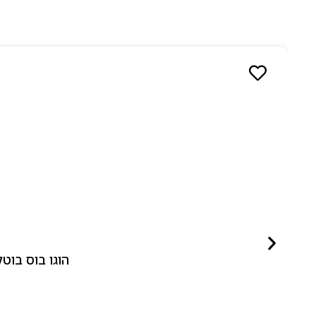
הוגו בוס בוטלד ביונד לאישה