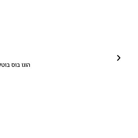
הוגו בוס בוטלד ביונד לאישה