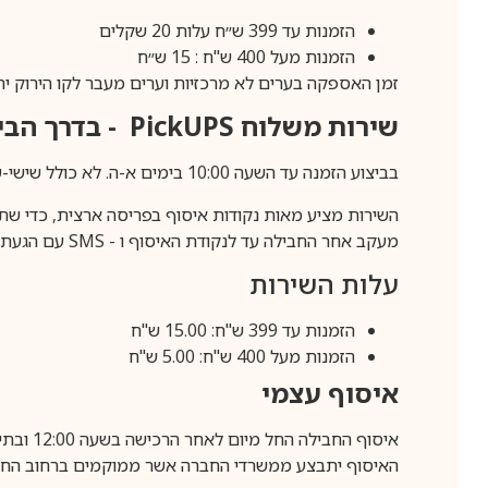
הזמנות עד 399 ש״ח עלות 20 שקלים
הזמנות מעל 400 ש"ח : 15 ש״ח
זמן האספקה בערים לא מרכזיות וערים מעבר לקו הירוק יהיה 3-5 ימי עסק
שירות משלוח
PickUPS
- בדרך הביתה (כ-5 
בביצוע הזמנה עד השעה 10:00 בימים א-ה. לא כולל שישי-שבת,ערבי חג וחול המועד.
השירות מציע מאות נקודות איסוף בפריסה ארצית, כדי שת
מעקב אחר החבילה עד לנקודת האיסוף ו -
SMS
עם הגעת ה
עלות השירות
הזמנות עד 399 ש"ח: 15.00 ש"ח
הזמנות מעל 400 ש"ח: 5.00 ש"ח
איסוף עצמי
איסוף החבילה החל מיום לאחר הרכישה בשעה 12:00 ובתיאום מראש בלבד.
האיסוף יתבצע ממשרדי החברה אשר ממוקמים ברחוב החרושת 25, ר