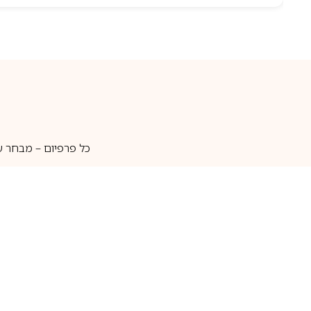
כל פרפיום – מבחר ע
איסוף עצמי
מאות מותגים