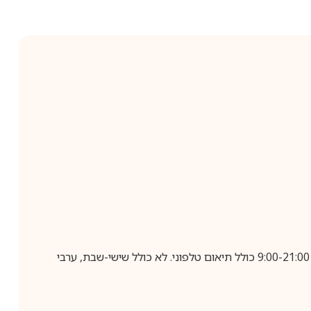
בביצוע הזמנה עד השעה 10:00 בימים א-ה, קבלת המשלוח תבוצע עד חמישה ימי עסקים מיום שלאחר ביצוע ההזמנה, בין השעות 9:00-21:00 כולל תיאום טלפוני. לא כולל שישי-שבת, ערבי