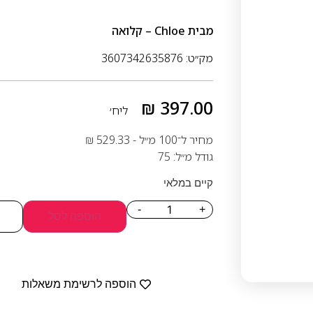
מבית
Chloe – קלואה
מק״ט: 3607342635876
₪
397.00
ליח׳
מחיר ל־100 מ״ל -
529.33
₪
גודל מ״ל: 75
קיים במלאי
-
+
הוספה לסל
הוספה לרשימת משאלות