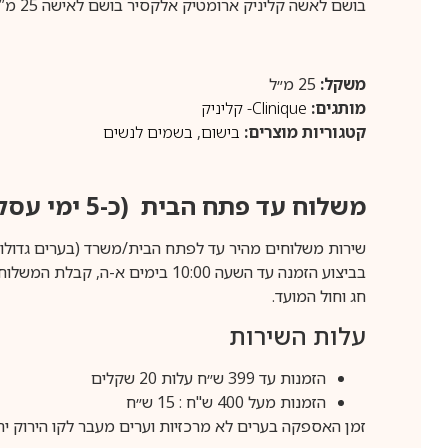
בושם לאשה קליניק ארומטיק אלקסיר בושם לאישה 25 מ”ל Clinique Aromatics Elixir E.D.P 25ml
משקל:
25 מ״ל
מותגים:
Clinique- קליניק
קטגוריות מוצרים:
בישום
,
בשמים לנשים
משלוח עד פתח הבית (כ-5 ימי עסקים)
שירות משלוחים מהיר עד לפתח הבית/משרד (בערים גדולות לפרטים 70-60
חג וחול המועד.
עלות השירות
הזמנות עד 399 ש״ח עלות 20 שקלים
הזמנות מעל 400 ש"ח : 15 ש״ח
זמן האספקה בערים לא מרכזיות וערים מעבר לקו הירוק יהיה 3-5 ימי עסק