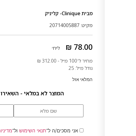
מבית
Clinique- קליניק
מק״ט: 20714005887
₪
78.00
ליח׳
מחיר ל־100 מ״ל -
312.00
₪
גודל מ״ל: 25
המלאי אזל
המוצר לא במלאי - השאירו 
אני מסכים/ה ל־
תנאי השימוש
ול־
מדיניו