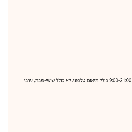
בביצוע הזמנה עד השעה 10:00 בימים א-ה, קבלת המשלוח תבוצע עד חמישה ימי עסקים מיום שלאחר ביצוע ההזמנה, בין השעות 9:00-21:00 כולל תיאום טלפוני. לא כולל שישי-שבת, ערבי