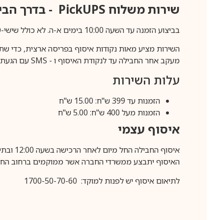
שירות משלוח
PickUPS
- בדרך הביתה (כ-5 
בביצוע הזמנה עד השעה 10:00 בימים א-ה. לא כולל שישי-שבת,ערבי חג וחול המועד.
השירות מציע מאות נקודות איסוף בפריסה ארצית, כדי שת
מעקב אחר החבילה עד לנקודת האיסוף ו -
SMS
עם הגעת ה
עלות השירות
הזמנות עד 399 ש"ח: 15.00 ש"ח
הזמנות מעל 400 ש"ח: 5.00 ש"ח
איסוף עצמי
איסוף החבילה החל מיום לאחר הרכישה בשעה 12:00 ובתיאום מראש בלבד.
האיסוף יתבצע ממשרדי החברה אשר ממוקמים ברחוב החרושת 25, ר
לתיאום איסוף יש לפנות למוקד: 1700-50-70-60