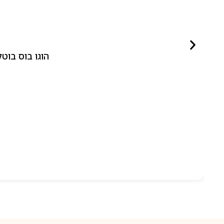
הוגו בוס בוטלד ביונד לאישה