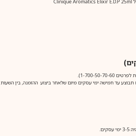
1-700-50-).
ים.