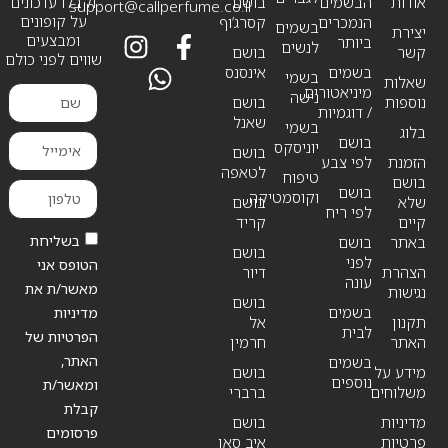
אודות
הבשמים
בושם
וקבלו עדכונים
support@callperfume.co.il
על קופונים
הנמכרים
קסרג’וף
בשמים
יצירת
ומבצעים
ביותר
לנשים
קשר
בושם
שווים לפני כולם
בשמים
אינסנס
בשמי
שאלות
מיניאטורים
נישה
נוספות
בושם
/ דוגמיות
שאנל
בשמי
בלוג
בושם
יוניסקס
בושם
הזמנת
לפי צבע
לטאפה
טיפוח
בושם
בושם
וקוסמטיקה
שלא
בושם
לפי ריח
קיים
קריד
בשליחת
באתר
בושם
בושם
לפני
הטופס אני
הצהרת
דיור
עונה
מאשר/ת את
נגישות
בושם
בשמים
מדיניות
תקנון
אל
לבית
הפרטיות של
האתר
חרמין
האתר,
בשמים
מידע על
בושם
נוספים
ומאשר/ת
משלוחים
ברברי
קבלת
מדיניות
בושם
פרסומים
פרטיות
איב סאן