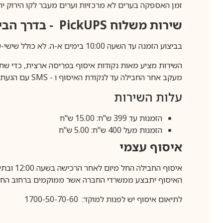
זמן האספקה בערים לא מרכזיות וערים מעבר לקו הירוק יהיה 3-5 ימי עסק
שירות משלוח
PickUPS
- בדרך הביתה (כ-5 
בביצוע הזמנה עד השעה 10:00 בימים א-ה. לא כולל שישי-שבת,ערבי חג וחול המועד.
השירות מציע מאות נקודות איסוף בפריסה ארצית, כדי שת
מעקב אחר החבילה עד לנקודת האיסוף ו -
SMS
עם הגעת ה
עלות השירות
הזמנות עד 399 ש"ח: 15.00 ש"ח
הזמנות מעל 400 ש"ח: 5.00 ש"ח
איסוף עצמי
איסוף החבילה החל מיום לאחר הרכישה בשעה 12:00 ובתיאום מראש בלבד.
האיסוף יתבצע ממשרדי החברה אשר ממוקמים ברחוב החרושת 25, ר
לתיאום איסוף יש לפנות למוקד: 1700-50-70-60