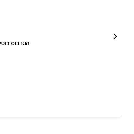
הוגו בוס בוטלד ביונד לאישה