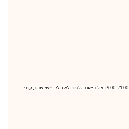
בביצוע הזמנה עד השעה 10:00 בימים א-ה, קבלת המשלוח תבוצע עד חמישה ימי עסקים מיום שלאחר ביצוע ההזמנה, בין השעות 9:00-21:00 כולל תיאום טלפוני. לא כולל שישי-שבת, ערבי