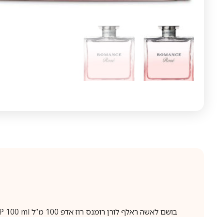
בושם לאשה ראלף לורן רומנס רוז אדפ 100 מ”ל RALPH LAUREN Romance Rose EDP 100 ml