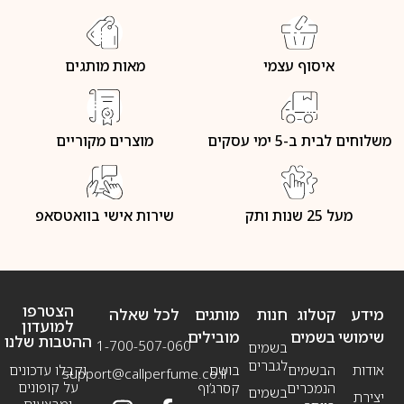
איסוף עצמי
מאות מותגים
משלוחים לבית ב-5 ימי עסקים
מוצרים מקוריים
מעל 25 שנות ותק
שירות אישי בוואטסאפ
הצטרפו
מידע
קטלוג
חנות
מותגים
לכל שאלה
למועדון
שימושי
בשמים
מובילים
ההטבות שלנו
1-700-507-060
בשמים
לגברים
אודות
הבשמים
בושם
וקבלו עדכונים
support@callperfume.co.il
על קופונים
הנמכרים
קסרג’וף
בשמים
יצירת
ומבצעים