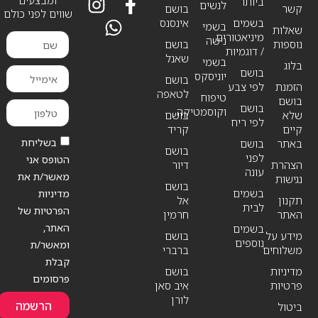
ביותר
לנשים
קשר
בושם
שווים לפני כולם
בשמים
אינסנס
בשמי
שאלות
מיניאטורים
נישה
נוספות
בושם
/ דוגמיות
שאנל
בשמי
בלוג
בושם
יוניסקס
בושם
הזמנת
לפי צבע
לטאפה
טיפוח
בושם
בושם
וקוסמטיקה
שלא
בושם
לפי ריח
קיים
קריד
בשליחת
באתר
בושם
בושם
לפני
הטופס אני
הצהרת
דיור
עונה
מאשר/ת את
נגישות
בושם
בשמים
מדיניות
תקנון
אל
לבית
הפרטיות של
האתר
חרמין
האתר,
בשמים
מידע על
בושם
נוספים
ומאשר/ת
משלוחים
ברברי
קבלת
מדיניות
בושם
פרסומים
פרטיות
איב סאן
לורן
הרשמה
ביטול