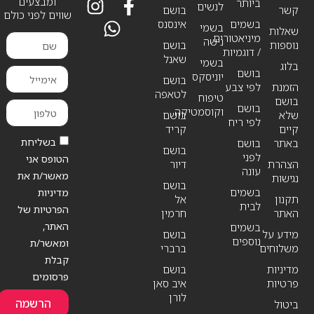
ומבצעים
ביותר
לנשים
קשר
בושם
שווים לפני כולם
בשמים
אינסנס
בשמי
שאלות
מיניאטורים
נישה
נוספות
בושם
/ דוגמיות
שאנל
בשמי
בלוג
בושם
יוניסקס
בושם
הזמנת
לפי צבע
לטאפה
טיפוח
בושם
בושם
וקוסמטיקה
שלא
בושם
לפי ריח
קיים
קריד
בשליחת
באתר
בושם
בושם
לפני
הטופס אני
הצהרת
דיור
עונה
מאשר/ת את
נגישות
בושם
בשמים
מדיניות
תקנון
אל
לבית
הפרטיות של
האתר
חרמין
האתר,
בשמים
מידע על
בושם
נוספים
ומאשר/ת
משלוחים
ברברי
קבלת
מדיניות
בושם
פרסומים
פרטיות
איב סאן
לורן
הרשמה
ביטול