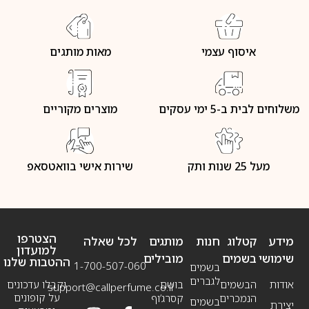
איסוף עצמי
מאות מותגים
משלוחים לבית ב-5 ימי עסקים
מוצרים מקוריים
מעל 25 שנות ותק
שירות אישי בוואטסאפ
הצטרפו
מידע
קטלוג
חנות
מותגים
לכל שאלה
למועדון
שימושי
בשמים
מובילים
ההטבות שלנו
1-700-507-060
בשמים
לגברים
אודות
הבשמים
בושם
וקבלו עדכונים
support@callperfume.co.il
על קופונים
הנמכרים
קסרג’וף
בשמים
יצירת