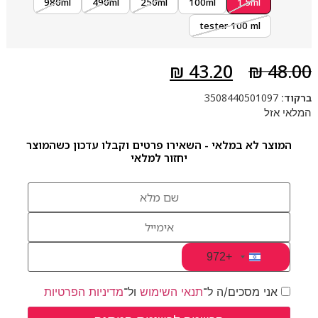
980ml
490ml
250ml
100ml
1.5ml
tester 100 ml
₪
43.20
₪
48.00
ברקוד:
3508440501097
המלאי אזל
המוצר לא במלאי - השאירו פרטים וקבלו עדכון כשהמוצר
יחזור למלאי
+972
Israel +972
אני מסכים/ה ל־
תנאי השימוש
ול־
מדיניות הפרטיות