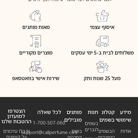
איסוף עצמי
מאות מותגים
משלוחים לבית ב-5 ימי עסקים
מוצרים מקוריים
מעל 25 שנות ותק
שירות אישי בוואטסאפ
הצטרפו
מידע
קטלוג
חנות
מותגים
לכל שאלה
למועדון
שימושי
בשמים
מובילים
ההטבות שלנו
1-700-507-060
בשמים
לגברים
אודות
הבשמים
בושם
וקבלו עדכונים
support@callperfume.co.il
על קופונים
הנמכרים
קסרג’וף