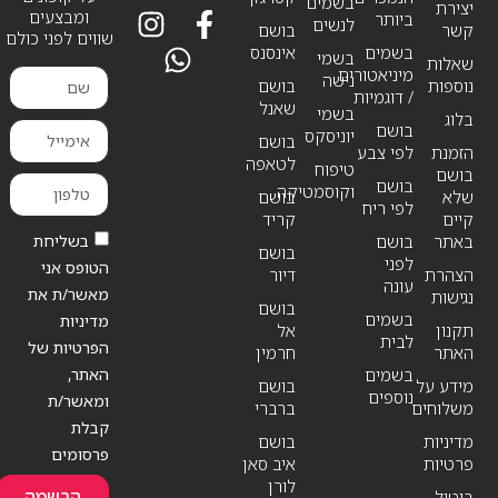
בשמים
יצירת
ומבצעים
ביותר
לנשים
קשר
בושם
שווים לפני כולם
בשמים
אינסנס
בשמי
שאלות
מיניאטורים
נישה
נוספות
בושם
/ דוגמיות
שאנל
בשמי
בלוג
בושם
יוניסקס
בושם
הזמנת
לפי צבע
לטאפה
טיפוח
בושם
בושם
וקוסמטיקה
שלא
בושם
לפי ריח
קיים
קריד
בשליחת
באתר
בושם
בושם
לפני
הטופס אני
הצהרת
דיור
עונה
מאשר/ת את
נגישות
בושם
בשמים
מדיניות
תקנון
אל
לבית
הפרטיות של
האתר
חרמין
האתר,
בשמים
מידע על
בושם
נוספים
ומאשר/ת
משלוחים
ברברי
קבלת
מדיניות
בושם
פרסומים
פרטיות
איב סאן
לורן
הרשמה
ביטול