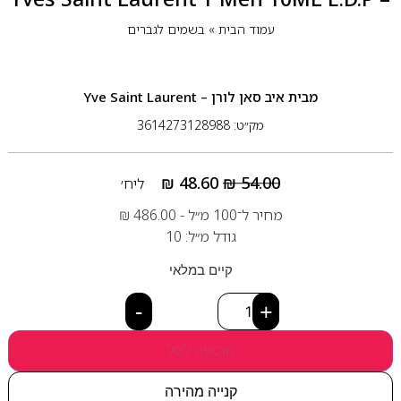
עמוד הבית
»
בשמים לגברים
מבית
איב סאן לורן – Yve Saint Laurent
מק״ט: 3614273128988
₪
48.60
₪
54.00
ליח׳
מחיר ל־100 מ״ל -
486.00
₪
גודל מ״ל: 10
קיים במלאי
-
+
הוספה לסל
קנייה מהירה