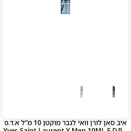
איב סאן לורן וואי לגבר מוקטן 10 מ”ל א.ד.פ
– Yves Saint Laurent Y Men 10ML E.D.P