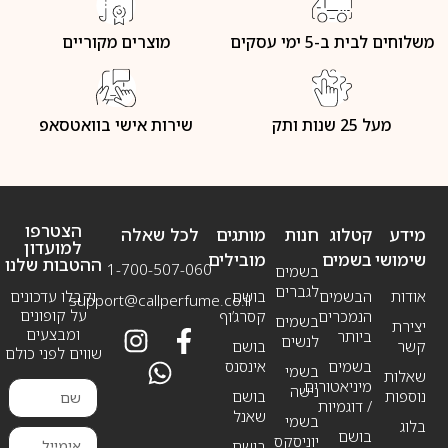
משלוחים לבית ב-5 ימי עסקים
מוצרים מקוריים
מעל 25 שנות ותק
שירות אישי בוואטסאפ
הצטרפו
מידע
קטלוג
חנות
מותגים
לכל שאלה
למועדון
שימושי
בשמים
מובילים
ההטבות שלנו
1-700-507-060
בשמים
לגברים
אודות
הבשמים
בושם
וקבלו עדכונים
support@callperfume.co.il
על קופונים
הנמכרים
קסרג’וף
בשמים
יצירת
ומבצעים
ביותר
לנשים
קשר
בושם
שווים לפני כולם
בשמים
אינסנס
בשמי
שאלות
מיניאטורים
נישה
נוספות
בושם
/ דוגמיות
שאנל
בשמי
בלוג
בושם
יוניסקס
בושם