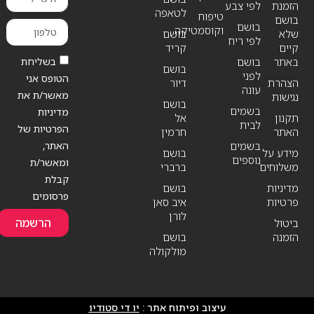
הזמנת
לפי צבע
לטאפה
טיפוח
בושם
בושם
וקוסמטיקה
שלא
בושם
לפי ריח
קיים
קריד
בשליחת
באתר
בושם
בושם
לפני
הטופס אני
הצהרת
דיור
עונה
מאשר/ת את
נגישות
בושם
בשמים
מדיניות
תקנון
אל
לבית
הפרטיות של
האתר
חרמין
האתר,
בשמים
מידע על
בושם
נוספים
ומאשר/ת
משלוחים
ברברי
קבלת
מדיניות
בושם
פרסומים
פרטיות
איב סאן
לורן
הרשמה
ביטול
הזמנה
בושם
מולקולה
עיצוב ופיתוח אתר :
יו די סטודיו