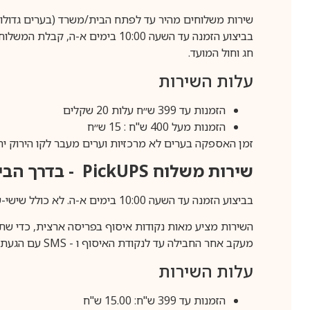
שירות משלוחים מהיר עד לפתח הבית/משרד (בערים גדולות לפרטים 70-60
חג וחול המועד.
עלות השירות
הזמנות עד 399 ש״ח עלות 20 שקלים
הזמנות מעל 400 ש"ח : 15 ש״ח
זמן האספקה בערים לא מרכזיות וערים מעבר לקו הירוק יהיה 3-5 ימי עסק
שירות משלוח
PickUPS
- בדרך הביתה (כ-5 
בביצוע הזמנה עד השעה 10:00 בימים א-ה. לא כולל שישי-שבת,ערבי חג וחול המועד.
השירות מציע מאות נקודות איסוף בפריסה ארצית, כדי שת
מעקב אחר החבילה עד לנקודת האיסוף ו -
SMS
עם הגעת ה
עלות השירות
הזמנות עד 399 ש"ח: 15.00 ש"ח