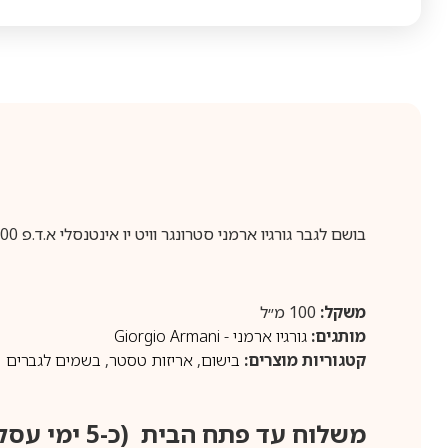
בושם לגבר גורגיו ארמני סטרונגר וויט יו אינטנסלי א.ד.פ 100 מ”ל באריזת טסטר
משקל:
100 מ״ל
מותגים:
גורגיו ארמני - Giorgio Armani
קטגוריות מוצרים:
בישום
,
אריזות טסטר
,
בשמים לגברים
משלוח עד פתח הבית (כ-5 ימי עסקים)