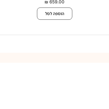
₪
659.00
הוספה לסל
למה אנחנו
נק של בשמים קלאסיים ובשמי בוטיק מיוחדים לגברים ונשים לצד מוצרי 