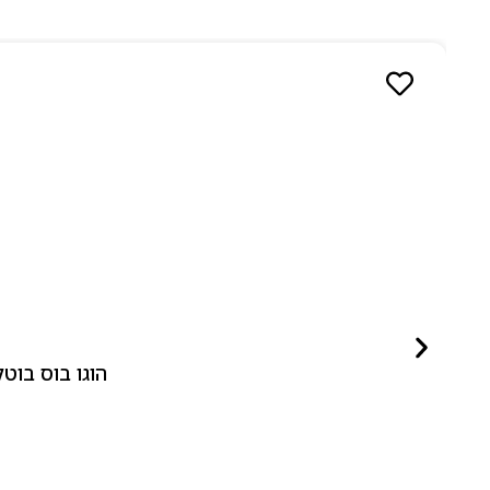
הוגו בוס בוטלד ביונד לאישה