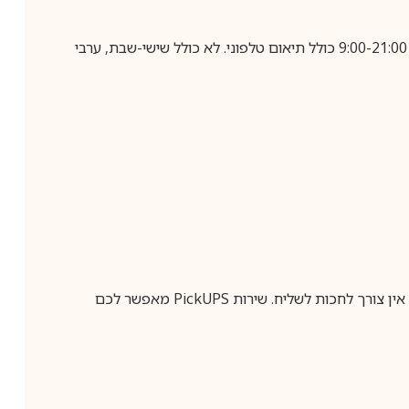
בביצוע הזמנה עד השעה 10:00 בימים א-ה, קבלת המשלוח תבוצע עד חמישה ימי עסקים מיום שלאחר ביצוע ההזמנה, בין השעות 9:00-21:00 כולל תיאום טלפוני. לא כולל שישי-שבת, ערבי
ין צורך לחכות לשליח. שירות
PickUPS
מאפשר לכם