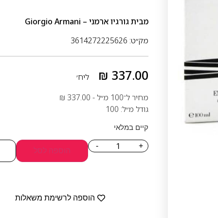
מבית
גורגיו ארמני – Giorgio Armani
מק״ט: 3614272225626
₪
337.00
ליח׳
מחיר ל־100 מ״ל -
337.00
₪
גודל מ״ל: 100
קיים במלאי
-
+
הוספה לסל
הוספה לרשימת משאלות